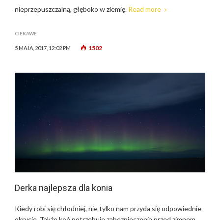
nieprzepuszczalną, głęboko w ziemię.
Read more
CIEKAWE
1502
5 MAJA, 2017, 12:02 PM
Derka najlepsza dla konia
Kiedy robi się chłodniej, nie tylko nam przyda się odpowiednie
okrycie. Także koń potrzebuje zabezpieczenia przed zimnem