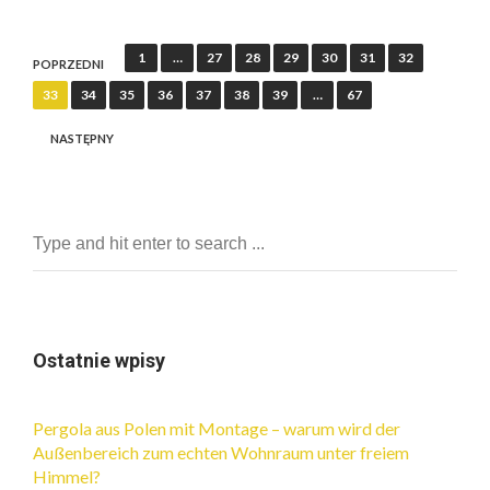
N
1
…
27
28
29
30
31
32
POPRZEDNI
a
33
34
35
36
37
38
39
…
67
w
NASTĘPNY
i
g
a
c
j
a
p
Ostatnie wpisy
o
w
Pergola aus Polen mit Montage – warum wird der
Außenbereich zum echten Wohnraum unter freiem
p
Himmel?