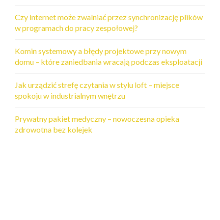
i
s
Czy internet może zwalniać przez synchronizację plików
w programach do pracy zespołowej?
a
c
Komin systemowy a błędy projektowe przy nowym
domu – które zaniedbania wracają podczas eksploatacji
h
Jak urządzić strefę czytania w stylu loft – miejsce
spokoju w industrialnym wnętrzu
Prywatny pakiet medyczny – nowoczesna opieka
zdrowotna bez kolejek