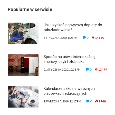
Popularne w serwisie
Jak uzyskać najwyższą dopłatę do
odszkodowania?
0
14160
8 STYCZNIA, 2020, 1:02 PM
Sposób na uświetnienie każdej
imprezy, czyli fotobudka
0
13479
21 STYCZNIA, 2020, 10:33 PM
Kalendarze szkolne w różnych
placówkach edukacyjnych
0
9748
15 WRZEŚNIA, 2018, 12:17 PM