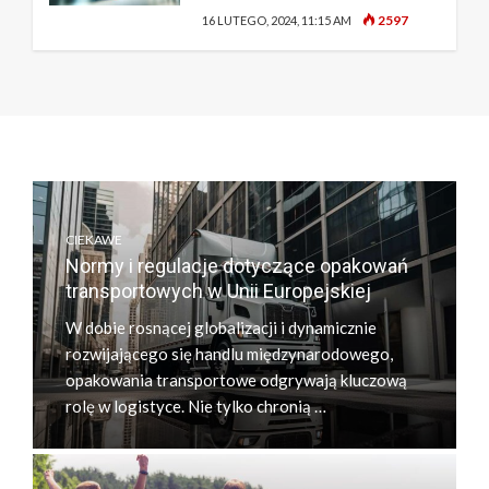
2597
16 LUTEGO, 2024, 11:15 AM
CIEKAWE
Normy i regulacje dotyczące opakowań
transportowych w Unii Europejskiej
W dobie rosnącej globalizacji i dynamicznie
rozwijającego się handlu międzynarodowego,
opakowania transportowe odgrywają kluczową
rolę w logistyce. Nie tylko chronią …