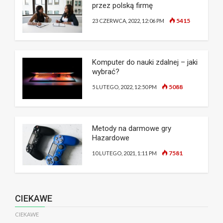
przez polską firmę
5415
23 CZERWCA, 2022, 12:06 PM
Komputer do nauki zdalnej – jaki
wybrać?
5088
5 LUTEGO, 2022, 12:50 PM
Metody na darmowe gry
Hazardowe
7581
10 LUTEGO, 2021, 1:11 PM
CIEKAWE
CIEKAWE