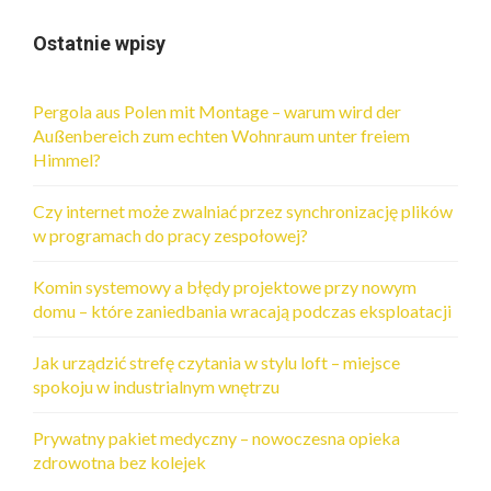
Ostatnie wpisy
Pergola aus Polen mit Montage – warum wird der
Außenbereich zum echten Wohnraum unter freiem
Himmel?
Czy internet może zwalniać przez synchronizację plików
w programach do pracy zespołowej?
Komin systemowy a błędy projektowe przy nowym
domu – które zaniedbania wracają podczas eksploatacji
Jak urządzić strefę czytania w stylu loft – miejsce
spokoju w industrialnym wnętrzu
Prywatny pakiet medyczny – nowoczesna opieka
zdrowotna bez kolejek