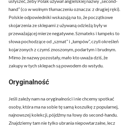
usłyszeć, żeby Polak używał angielskiej nazwy „second-
hand” (co w wolnym tłumaczeniu oznacza: z drugiej ręki).
Polskie odpowiedniki wskazują na to, że początkowe
skojarzenia ze sklepami z używaną odzieżą były w
przeważającej mierze negatywne. Szmateks i lumpeks to
słowa pochodzące od „szmat” i „lumpów”, czyli określeń
kojarzonych z czymś znoszonym, podartym i brudnym.
Mimo że nazwy pozostały, mało kto uważa dziś, że
zakupy w tych sklepach są powodem do wstydu.
Oryginalność
Jeśli zależy nam na oryginalności i nie chcemy spotkać
osoby, która ma na sobie tę samą koszulkę z popularnej,
najnowszej kolekcji, pójdźmy na łowy do second-handu.
Znajdziemy tam nie tylko ubrania niepowtarzalne, lecz