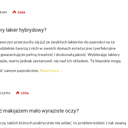
1666
08 AM
ry lakier hybrydowy?
iewczyn przerzuciło się już ze zwykłych lakierów do paznokci na te
zielnie tworzą z nich w swoich domach estetyczne i perfekcyjne
 gwarantują im pełną trwałość i doskonałą jakość. Wybierając lakiery
pie, warto jednak zastanowić się nad ich składem. Te kiepskie mogą
ić samym paznokciom.
Read more
1936
0:18 PM
ić makijażem mało wyraziste oczy?
zy, takich których praktycznie nie widać, to problem kobiet z tak zwaną