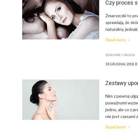
Czy proces 
Zmarszczki to pr
sprawiają, że sk
naturalny, jedna
Read more
ZDROWIE I URODA
18 GRUDNIA, 2018, 8
Zestawy upom
Nim z pewną ulgą 
poważnymi wyzwan
jedno, ale co z
nie jest czasami
Read more