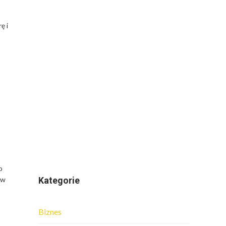
ę i
o
ów
Kategorie
Biznes