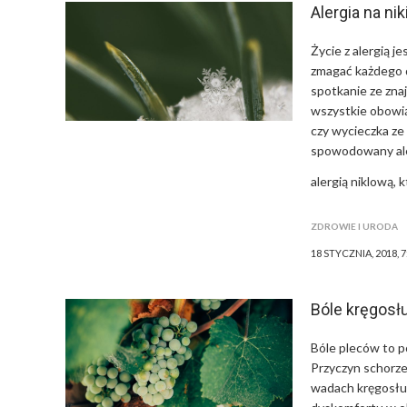
Alergia na ni
Życie z alergią j
zmagać każdego d
spotkanie ze zna
wszystkie obowiąz
czy wycieczka z
spowodowany alerg
alergią niklową, 
ZDROWIE I URODA
18 STYCZNIA, 2018, 
Bóle kręgosł
Bóle pleców to p
Przyczyn schorze
wadach kręgosłu