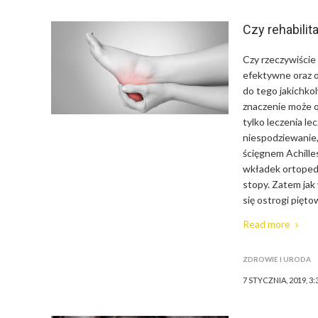
Czy rehabilit
Czy rzeczywiście
efektywne oraz 
do tego jakichko
znaczenie może
tylko leczenia l
niespodziewanie,
ścięgnem Achille
wkładek ortopedy
stopy. Zatem jak 
się ostrogi pięt
Read more
ZDROWIE I URODA
7 STYCZNIA, 2019, 3: