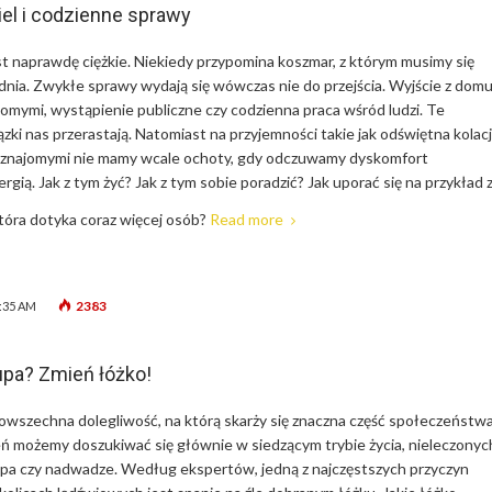
kiel i codzienne sprawy
est naprawdę ciężkie. Niekiedy przypomina koszmar, z którym musimy się
nia. Zwykłe sprawy wydają się wówczas nie do przejścia. Wyjście z domu
jomymi, wystąpienie publiczne czy codzienna praca wśród ludzi. Te
ki nas przerastają. Natomiast na przyjemności takie jak odświętna kolac
e znajomymi nie mamy wcale ochoty, gdy odczuwamy dyskomfort
ią. Jak z tym żyć? Jak z tym sobie poradzić? Jak uporać się na przykład 
która dotyka coraz więcej osób?
Read more
2383
7:35 AM
upa? Zmień łóżko!
owszechna dolegliwość, na którą skarży się znaczna część społeczeństwa
ń możemy doszukiwać się głównie w siedzącym trybie życia, nieleczonyc
pa czy nadwadze. Według ekspertów, jedną z najczęstszych przyczyn