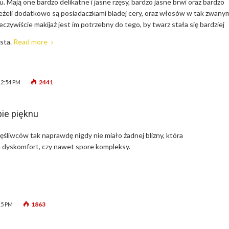
. Mają one bardzo delikatne i jasne rzęsy, bardzo jasne brwi oraz bardzo
Jeżeli dodatkowo są posiadaczkami bladej cery, oraz włosów w tak zwany
eczywiście makijaż jest im potrzebny do tego, by twarz stała się bardziej
ista.
Read more
2441
12:54 PM
bie pięknu
ęśliwców tak naprawdę nigdy nie miało żadnej blizny, która
yskomfort, czy nawet spore kompleksy.
1863
15 PM