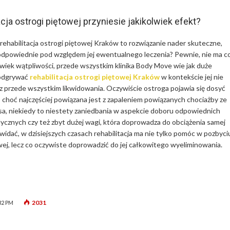
acja ostrogi piętowej przyniesie jakikolwiek efekt?
 rehabilitacja ostrogi piętowej Kraków to rozwiązanie nader skuteczne,
odpowiednie pod względem jej ewentualnego leczenia? Pewnie, nie ma c
lwiek wątpliwości, przede wszystkim klinika Body Move wie jak duże
 odgrywać
rehabilitacja ostrogi piętowej Kraków
w kontekście jej nie
ecz przede wszystkim likwidowania. Oczywiście ostroga pojawia się dosyć
 choć najczęściej powiązana jest z zapaleniem powiązanych chociażby ze
sa, niekiedy to niestety zaniedbania w aspekcie doboru odpowiednich
cznych czy też zbyt dużej wagi, która doprowadza do obciążenia samej
widać, w dzisiejszych czasach rehabilitacja ma nie tylko pomóc w pozbyci
owej, lecz co oczywiste doprowadzić do jej całkowitego wyeliminowania.
2031
32 PM