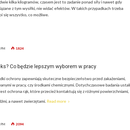
dwie kilka kilogramów, czasem jest to zadanie ponad siły i nawet gdy
iązane z tym wysiłki, nie widać efektów. W takich przypadkach trzeba
bi się wszystko, co możliwe.
1824
4 PM
ateks? Co będzie lepszym wyborem w pracy
dki ochrony zapewniają skuteczne bezpieczeństwo przed zakażeniami,
nymi w pracy, czy środkami chemicznymi. Dotychczasowe badania ustali
jest ochrona rąk, które przecież kontaktują się z różnymi powierzchniami,
dźmi, a nawet zwierzętami.
Read more
2094
8 PM