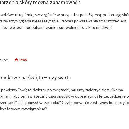
starzenia skóry można zahamować?
awdziwe utrapienie, szczególnie w przypadku pań. Szpecą, postarzają skór
óra twarzy wygląda nieestetycznie. Proces powstawania zmarszczek jest
k możliwe jest jego zahamowanie i spowolnienie. Jak to możliwe?
1980
:57 AM
inkowe na święta – czy warto
powiemy “święta, święta i po świętach”, musimy zmierzyć się z kilkoma
iami, aby ten świąteczny czas spędzić w dobrej atmosferze. Jedzenie t
 prezentami? Jaki pomysł w tym roku? Czy kupowanie zestawów kosmetyk
 zbyt łatwym rozwiązaniem?