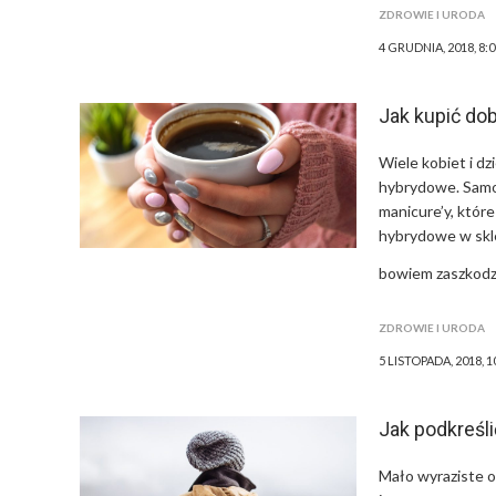
ZDROWIE I URODA
4 GRUDNIA, 2018, 8:
Jak kupić dob
Wiele kobiet i dz
hybrydowe. Samod
manicure’y, które
hybrydowe w skle
bowiem zaszkodz
ZDROWIE I URODA
5 LISTOPADA, 2018, 1
Jak podkreśl
Mało wyraziste oc