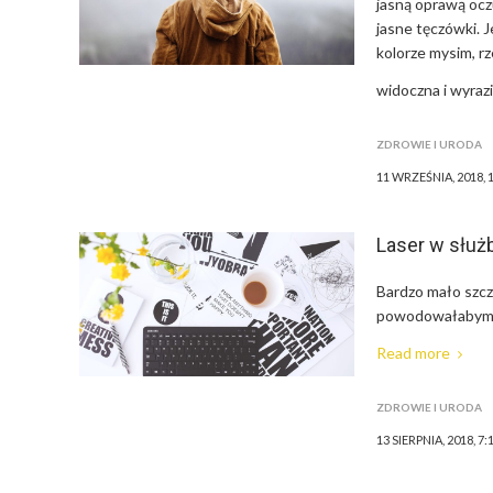
jasną oprawą oczu
jasne tęczówki. 
kolorze mysim, rz
widoczna i wyraz
ZDROWIE I URODA
11 WRZEŚNIA, 2018, 
Laser w służ
Bardzo mało szcz
powodowałabym d
Read more
ZDROWIE I URODA
13 SIERPNIA, 2018, 7: