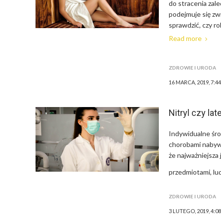
do stracenia zale
podejmuje się zw
sprawdzić, czy ro
Read more
ZDROWIE I URODA
16 MARCA, 2019, 7:4
Nitryl czy l
Indywidualne śro
chorobami nabywa
że najważniejsza 
przedmiotami, lu
ZDROWIE I URODA
3 LUTEGO, 2019, 4:0