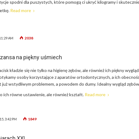
zycje spodni dla puszystych, które pomogą ci ukryć kilogramy i skuteczni
etkę.
Read more
2038
 11:29 AM
szansa na piękny uśmiech
cisk kładzie się nie tylko na higienę zębów, ale również ich piękny wygląd
potykamy osoby korzystające z aparatów ortodontycznych, a ich obecnoś
st już wstydliwym problemem, a powodem do dumy. Idealny wygląd zębó
ko ich równe ustawienie, ale również kształt.
Read more
1849
15, 3:42 PM
iarach XXL