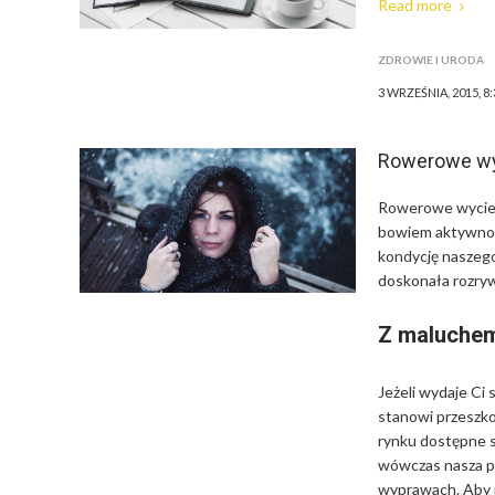
Read more
ZDROWIE I URODA
3 WRZEŚNIA, 2015, 8
Rowerowe wy
Rowerowe wyciecz
bowiem aktywność
kondycję naszego
doskonała rozrywk
Z maluchem
Jeżeli wydaje Ci 
stanowi przeszko
rynku dostępne są
wówczas nasza p
wyprawach. Aby j