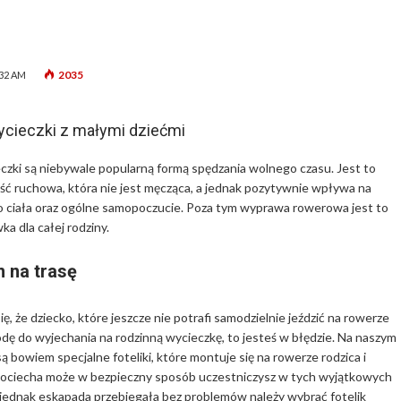
2035
:32 AM
cieczki z małymi dziećmi
ki są niebywale popularną formą spędzania wolnego czasu. Jest to
 ruchowa, która nie jest męcząca, a jednak pozytywnie wpływa na
 ciała oraz ogólne samopoczucie. Poza tym wyprawa rowerowa jest to
a dla całej rodziny.
 na trasę
się, że dziecko, które jeszcze nie potrafi samodzielnie jeździć na rowerze
dę do wyjechania na rodzinną wycieczkę, to jesteś w błędzie. Na naszym
 bowiem specjalne foteliki, które montuje się na rowerze rodzica i
ociecha może w bezpieczny sposób uczestniczysz w tych wyjątkowych
ednak eskapada przebiegała bez problemów należy wybrać fotelik