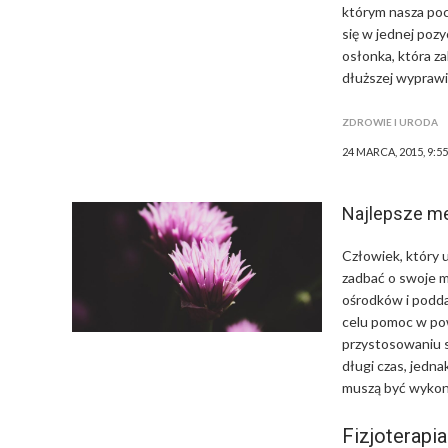
którym nasza poc
się w jednej pozy
osłonka, która z
dłuższej wypraw
ZDROWIE I URODA
24 MARCA, 2015, 9:5
Najlepsze me
Człowiek, który
zadbać o swoje m
ośrodków i poddać
celu pomoc w po
przystosowaniu s
długi czas, jedn
muszą być wykony
Fizjoterapia