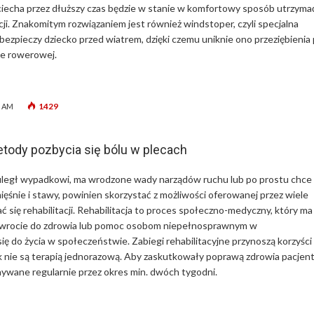
iecha przez dłuższy czas będzie w stanie w komfortowy sposób utrzyma
cji. Znakomitym rozwiązaniem jest również windstoper, czyli specjalna
abezpieczy dziecko przed wiatrem, dzięki czemu uniknie ono przeziębienia
ie rowerowej.
1429
5 AM
tody pozbycia się bólu w plecach
 uległ wypadkowi, ma wrodzone wady narządów ruchu lub po prostu chce
ięśnie i stawy, powinien skorzystać z możliwości oferowanej przez wiele
 się rehabilitacji. Rehabilitacja to proces społeczno-medyczny, który ma
wrocie do zdrowia lub pomoc osobom niepełnosprawnym w
ię do życia w społeczeństwie. Zabiegi rehabilitacyjne przynoszą korzyści
ak nie są terapią jednorazową. Aby zaskutkowały poprawą zdrowia pacjent
wane regularnie przez okres min. dwóch tygodni.