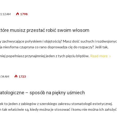
1798
11:12 AM
 które musisz przestać robić swoim włosom
sy zachwycające połyskiem i objętością? Masz dość suchych i rozdwojony
a niesforna czupryna co rano doprowadza cię do rozpaczy? Jeśli tak,
ej popełniasz przynajmniej jeden z tych pięciu błędów.
Read more
1723
8:54 AM
atologiczne – sposób na piękny uśmiech
ek to jeden z zabiegów z szerokiego zakresu stomatologii estetycznej.
m tak właściwie są, kiedy można je stosować i komu nie można ich założyć