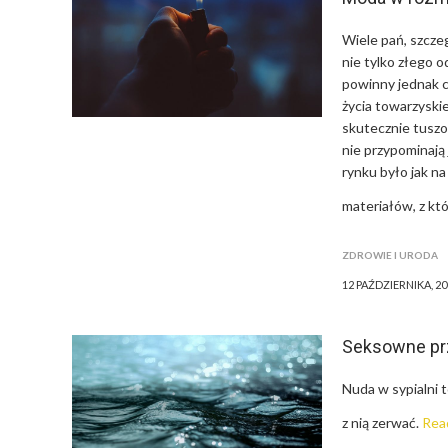
Wiele pań, szcze
nie tylko złego o
powinny jednak c
życia towarzyski
skutecznie tuszo
nie przypominają
rynku było jak n
materiałów, z k
ZDROWIE I URODA
12 PAŹDZIERNIKA, 20
Seksowne prz
Nuda w sypialni t
z nią zerwać.
Rea