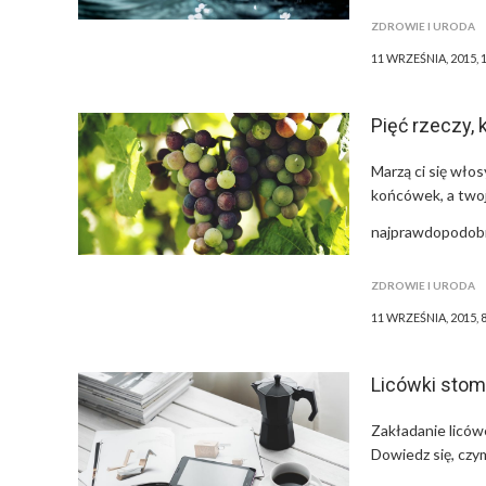
ZDROWIE I URODA
11 WRZEŚNIA, 2015, 
Pięć rzeczy,
Marzą ci się wło
końcówek, a twoj
najprawdopodobni
ZDROWIE I URODA
11 WRZEŚNIA, 2015, 
Licówki stom
Zakładanie liców
Dowiedz się, czy