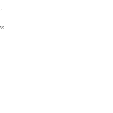
ad
cję