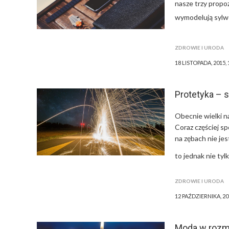
nasze trzy propo
wymodelują sylw
ZDROWIE I URODA
18 LISTOPADA, 2015,
Protetyka – 
Obecnie wielki na
Coraz częściej s
na zębach nie je
to jednak nie tyl
ZDROWIE I URODA
12 PAŹDZIERNIKA, 20
Moda w rozm