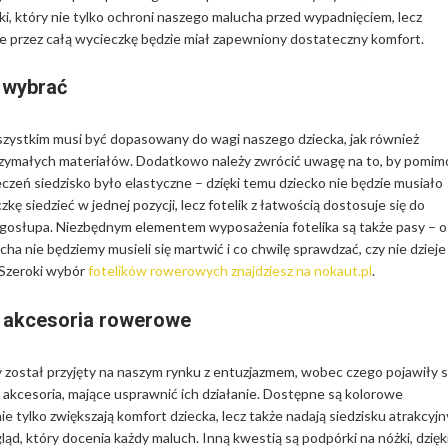
i, który nie tylko ochroni naszego malucha przed wypadnięciem, lecz
że przez całą wycieczkę będzie miał zapewniony dostateczny komfort.
k wybrać
szystkim musi być dopasowany do wagi naszego dziecka, jak również
zymałych materiałów. Dodatkowo należy zwrócić uwagę na to, by pomim
czeń siedzisko było elastyczne – dzięki temu dziecko nie będzie musiało
zkę siedzieć w jednej pozycji, lecz fotelik z łatwością dostosuje się do
ęgosłupa. Niezbędnym elementem wyposażenia fotelika są także pasy – o
ha nie będziemy musieli się martwić i co chwilę sprawdzać, czy nie dzieje
. Szeroki wybór
fotelików rowerowych znajdziesz na nokaut.pl
.
 akcesoria rowerowe
 został przyjęty na naszym rynku z entuzjazmem, wobec czego pojawiły s
 akcesoria, mające usprawnić ich działanie. Dostępne są kolorowe
nie tylko zwiększają komfort dziecka, lecz także nadają siedzisku atrakcyjn
ąd, który docenia każdy maluch. Inną kwestią są podpórki na nóżki, dzięk