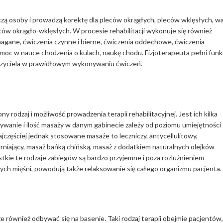
eczą osoby i prowadzą korektę dla pleców okrągłych, pleców wklęsłych, w
eców okrągło-wklęsłych. W procesie rehabilitacji wykonuje się również
gane, ćwiczenia czynne i bierne, ćwiczenia oddechowe, ćwiczenia
moc w nauce chodzenia o kulach, naukę chodu. Fizjoterapeuta pełni funk
czyciela w prawidłowym wykonywaniu ćwiczeń.
y rodzaj i możliwość prowadzenia terapii rehabilitacyjnej. Jest ich kilka
wanie i ilość masaży w danym gabinecie zależy od poziomu umiejętności
ajczęściej jednak stosowane masaże to leczniczy, antycellulitowy,
ędrniający, masaż bańką chińską, masaż z dodatkiem naturalnych olejków
stkie te rodzaje zabiegów są bardzo przyjemne i poza rozluźnieniem
rych mięśni, powodują także relaksowanie się całego organizmu pacjenta.
e również odbywać się na basenie. Taki rodzaj terapii obejmie pacjentów,