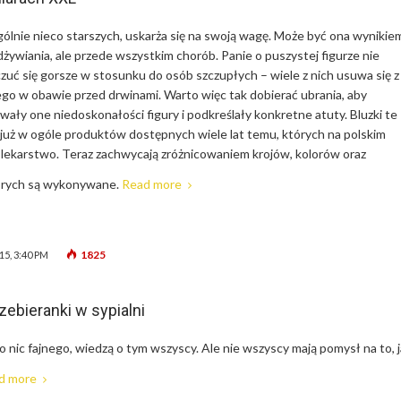
gólnie nieco starszych, uskarża się na swoją wagę. Może być ona wynikie
dżywiania, ale przede wszystkim chorób. Panie o puszystej figurze nie
zuć się gorsze w stosunku do osób szczupłych – wiele z nich usuwa się z
ego w obawie przed drwinami. Warto więc tak dobierać ubrania, aby
wały one niedoskonałości figury i podkreślały konkretne atuty. Bluzki te
 już w ogóle produktów dostępnych wiele lat temu, których na polskim
a lekarstwo. Teraz zachwycają zróżnicowaniem krojów, kolorów oraz
tórych są wykonywane.
Read more
1825
15, 3:40 PM
ebieranki w sypialni
o nic fajnego, wiedzą o tym wszyscy. Ale nie wszyscy mają pomysł na to, 
d more