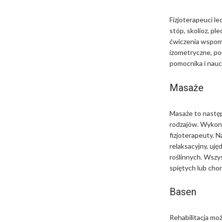
Fizjoterapeuci l
stóp, skolioz, pl
ćwiczenia wspoma
izometryczne, po
pomocnika i nau
Masaże
Masaże to następn
rodzajów. Wykony
fizjoterapeuty. N
relaksacyjny, uj
roślinnych. Wszy
spiętych lub cho
Basen
Rehabilitacja moż