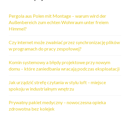
p
o
Pergola aus Polen mit Montage – warum wird der
Außenbereich zum echten Wohnraum unter freiem
w
Himmel?
p
Czy internet może zwalniać przez synchronizację plików
i
w programach do pracy zespołowej?
s
a
Komin systemowy a błędy projektowe przy nowym
domu – które zaniedbania wracają podczas eksploatacji
c
h
Jak urządzić strefę czytania w stylu loft – miejsce
spokoju w industrialnym wnętrzu
Prywatny pakiet medyczny – nowoczesna opieka
zdrowotna bez kolejek