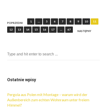
N
1
…
5
6
7
8
9
10
11
POPRZEDNI
a
12
13
14
15
16
17
…
67
NASTĘPNY
w
i
g
a
c
j
a
Ostatnie wpisy
p
o
Pergola aus Polen mit Montage – warum wird der
Außenbereich zum echten Wohnraum unter freiem
w
Himmel?