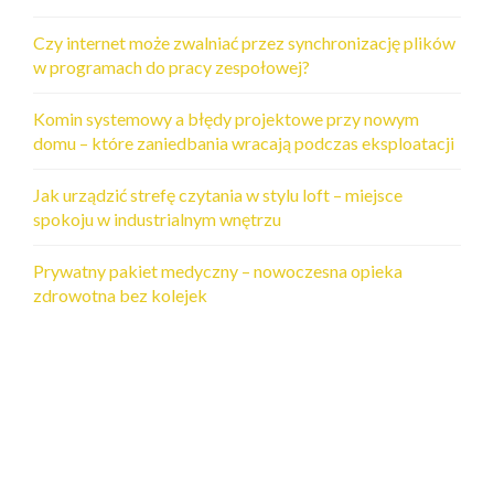
p
Czy internet może zwalniać przez synchronizację plików
i
w programach do pracy zespołowej?
s
a
Komin systemowy a błędy projektowe przy nowym
domu – które zaniedbania wracają podczas eksploatacji
c
h
Jak urządzić strefę czytania w stylu loft – miejsce
spokoju w industrialnym wnętrzu
Prywatny pakiet medyczny – nowoczesna opieka
zdrowotna bez kolejek