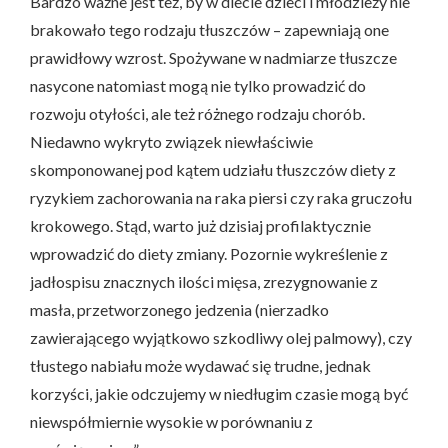
Bardzo ważne jest też, by w diecie dzieci i młodzieży nie
brakowało tego rodzaju tłuszczów – zapewniają one
prawidłowy wzrost. Spożywane w nadmiarze tłuszcze
nasycone natomiast mogą nie tylko prowadzić do
rozwoju otyłości, ale też różnego rodzaju chorób.
Niedawno wykryto związek niewłaściwie
skomponowanej pod kątem udziału tłuszczów diety z
ryzykiem zachorowania na raka piersi czy raka gruczołu
krokowego. Stąd, warto już dzisiaj profilaktycznie
wprowadzić do diety zmiany. Pozornie wykreślenie z
jadłospisu znacznych ilości mięsa, zrezygnowanie z
masła, przetworzonego jedzenia (nierzadko
zawierającego wyjątkowo szkodliwy olej palmowy), czy
tłustego nabiału może wydawać się trudne, jednak
korzyści, jakie odczujemy w niedługim czasie mogą być
niewspółmiernie wysokie w porównaniu z