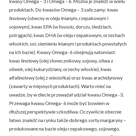
kwasy Omega – 3 i Omega – 6. Można je znaleźć w wielu
produktach. Do kwasów Omega – 3 zaliczamy: kwas
linolowy (obecny w oleju lnianym, rzepakowym i
sojowym), kwas EPA (w łososiu, dorszu, śledziach,
pstrągach), kwas DHA (w oleju rzepakowym, orzechach
włoskich, soi, siemieniu lnianym i produktach powstałych
na ich bazie). Kwasy Omega- 6 obejmują natomiast:
kwas linolowy (olej słonecznikowy, sojowy, oliwa z
oliwek, olej kukurydziany, orzechy włoskie), kwas
alfalinolowy (olej z wiesiołka) oraz kwas arachidynowy
(zawarty w mięsnych produktach). Warto mieć na
uwadze, by w diecie przeważał udział kwasu Omega -3.
Przewaga kwasu Omega- 6 może być bowiem w
dłuższej perspektywie szkodliwa. Oczywiście obecnie
łatwo znaleźć na rynku także dobrego sortu margaryny –
produkowane na bazie oleju rzepakowego, sojowego,