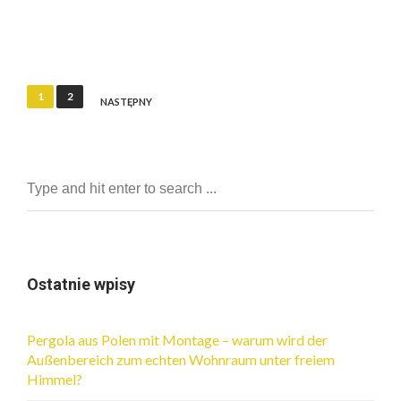
N
1
2
NASTĘPNY
a
w
i
g
a
c
Ostatnie wpisy
j
a
Pergola aus Polen mit Montage – warum wird der
p
Außenbereich zum echten Wohnraum unter freiem
o
Himmel?