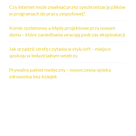
w
Czy internet może zwalniać przez synchronizację plików
p
w programach do pracy zespołowej?
i
s
Komin systemowy a błędy projektowe przy nowym
domu – które zaniedbania wracają podczas eksploatacji
a
c
Jak urządzić strefę czytania w stylu loft – miejsce
h
spokoju w industrialnym wnętrzu
Prywatny pakiet medyczny – nowoczesna opieka
zdrowotna bez kolejek