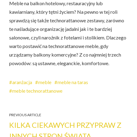
Meble na balkon hotelowy, restauracyjny lub
kawiarniany, który tętni życiem? Na pewno w tej roli
sprawdzą się także technorattanowe zestawy, zarówno
te naśladujące organizację jadalni jak i te bardziej
salonowe, czyli narożnik z fotelami i stolikiem. Dlaczego
warto postawić na technorattanowe meble, gdy
urządzamy balkony komercyjne? Z co najmniej trzech
powodów: są ustawne, eleganckie, komfortowe.
aranżacja
meble
meble na taras
meble technorattanowe
PREVIOUS ARTICLE
KILKA CIEKAWYCH PRZYPRAW Z
INNYCH STRON ŚWIATA