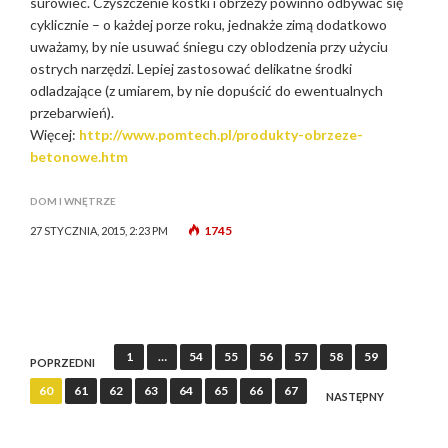
surowiec. Czyszczenie kostki i obrzeży powinno odbywać się
cyklicznie – o każdej porze roku, jednakże zimą dodatkowo
uważamy, by nie usuwać śniegu czy oblodzenia przy użyciu
ostrych narzędzi. Lepiej zastosować delikatne środki
odladzające (z umiarem, by nie dopuścić do ewentualnych
przebarwień).
Więcej:
http://www.pomtech.pl/produkty-obrzeze-
betonowe.htm
DOM I WNĘTRZE
1745
27 STYCZNIA, 2015, 2:23 PM
N
1
…
54
55
56
57
58
59
POPRZEDNI
a
60
61
62
63
64
65
66
67
NASTĘPNY
w