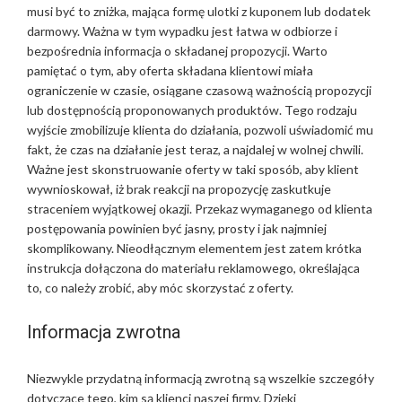
musi być to zniżka, mająca formę ulotki z kuponem lub dodatek
darmowy. Ważna w tym wypadku jest łatwa w odbiorze i
bezpośrednia informacja o składanej propozycji. Warto
pamiętać o tym, aby oferta składana klientowi miała
ograniczenie w czasie, osiągane czasową ważnością propozycji
lub dostępnością proponowanych produktów. Tego rodzaju
wyjście zmobilizuje klienta do działania, pozwoli uświadomić mu
fakt, że czas na działanie jest teraz, a najdalej w wolnej chwili.
Ważne jest skonstruowanie oferty w taki sposób, aby klient
wywnioskował, iż brak reakcji na propozycję zaskutkuje
straceniem wyjątkowej okazji. Przekaz wymaganego od klienta
postępowania powinien być jasny, prosty i jak najmniej
skomplikowany. Nieodłącznym elementem jest zatem krótka
instrukcja dołączona do materiału reklamowego, określająca
to, co należy zrobić, aby móc skorzystać z oferty.
Informacja zwrotna
Niezwykle przydatną informacją zwrotną są wszelkie szczegóły
dotyczące tego, kim są klienci naszej firmy. Dzięki