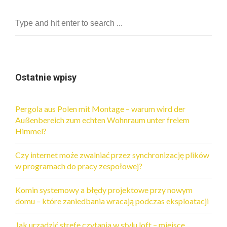
i
g
a
c
j
a
Ostatnie wpisy
p
o
Pergola aus Polen mit Montage – warum wird der
Außenbereich zum echten Wohnraum unter freiem
w
Himmel?
p
Czy internet może zwalniać przez synchronizację plików
i
w programach do pracy zespołowej?
s
a
Komin systemowy a błędy projektowe przy nowym
domu – które zaniedbania wracają podczas eksploatacji
c
h
Jak urządzić strefę czytania w stylu loft – miejsce