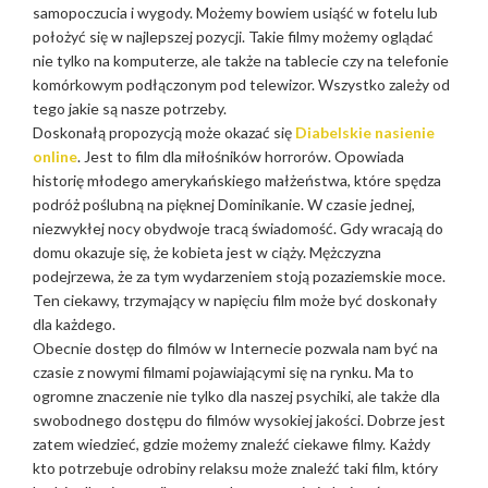
samopoczucia i wygody. Możemy bowiem usiąść w fotelu lub
położyć się w najlepszej pozycji. Takie filmy możemy oglądać
nie tylko na komputerze, ale także na tablecie czy na telefonie
komórkowym podłączonym pod telewizor. Wszystko zależy od
tego jakie są nasze potrzeby.
Doskonałą propozycją może okazać się
Diabelskie nasienie
online
. Jest to film dla miłośników horrorów. Opowiada
historię młodego amerykańskiego małżeństwa, które spędza
podróż poślubną na pięknej Dominikanie. W czasie jednej,
niezwykłej nocy obydwoje tracą świadomość. Gdy wracają do
domu okazuje się, że kobieta jest w ciąży. Mężczyzna
podejrzewa, że za tym wydarzeniem stoją pozaziemskie moce.
Ten ciekawy, trzymający w napięciu film może być doskonały
dla każdego.
Obecnie dostęp do filmów w Internecie pozwala nam być na
czasie z nowymi filmami pojawiającymi się na rynku. Ma to
ogromne znaczenie nie tylko dla naszej psychiki, ale także dla
swobodnego dostępu do filmów wysokiej jakości. Dobrze jest
zatem wiedzieć, gdzie możemy znaleźć ciekawe filmy. Każdy
kto potrzebuje odrobiny relaksu może znaleźć taki film, który