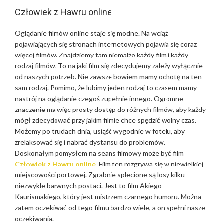
Człowiek z Hawru online
Oglądanie filmów online staje się modne. Na wciąż
pojawiających się stronach internetowych pojawia się coraz
więcej filmów. Znajdziemy tam niemalże każdy film i każdy
rodzaj filmów. To na jaki film się zdecydujemy zależy wyłącznie
od naszych potrzeb. Nie zawsze bowiem mamy ochotę na ten
sam rodzaj. Pomimo, że lubimy jeden rodzaj to czasem mamy
nastrój na oglądanie czegoś zupełnie innego. Ogromne
znaczenie ma więc prosty dostęp do różnych filmów, aby każdy
mógł zdecydować przy jakim filmie chce spędzić wolny czas.
Możemy po trudach dnia, usiąść wygodnie w fotelu, aby
zrelaksować się i nabrać dystansu do problemów.
Doskonałym pomysłem na seans filmowy może być film
Człowiek z Hawru online
. Film ten rozgrywa się w niewielkiej
miejscowości portowej. Zgrabnie splecione są losy kilku
niezwykle barwnych postaci. Jest to film Akiego
Kaurismakiego, który jest mistrzem czarnego humoru. Można
zatem oczekiwać od tego filmu bardzo wiele, a on spełni nasze
oczekiwania.