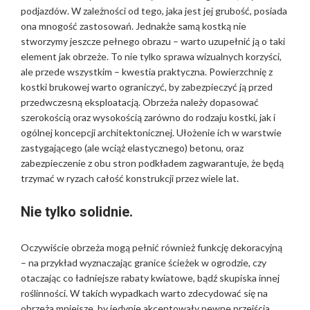
podjazdów. W zależności od tego, jaka jest jej grubość, posiada
ona mnogość zastosowań. Jednakże samą kostką nie
stworzymy jeszcze pełnego obrazu – warto uzupełnić ją o taki
element jak obrzeże. To nie tylko sprawa wizualnych korzyści,
ale przede wszystkim – kwestia praktyczna. Powierzchnię z
kostki brukowej warto ograniczyć, by zabezpieczyć ją przed
przedwczesną eksploatacją. Obrzeża należy dopasować
szerokością oraz wysokością zarówno do rodzaju kostki, jak i
ogólnej koncepcji architektonicznej. Ułożenie ich w warstwie
zastygającego (ale wciąż elastycznego) betonu, oraz
zabezpieczenie z obu stron podkładem zagwarantuje, że będą
trzymać w ryzach całość konstrukcji przez wiele lat.
Nie tylko solidnie.
Oczywiście obrzeża mogą pełnić również funkcję dekoracyjną
– na przykład wyznaczając granice ścieżek w ogrodzie, czy
otaczając co ładniejsze rabaty kwiatowe, bądź skupiska innej
roślinności. W takich wypadkach warto zdecydować się na
obrzeża mniejsze, by jedynie akcentowały pewne przejścia,