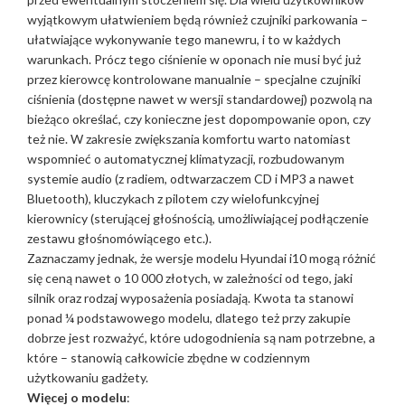
wyjątkowym ułatwieniem będą również czujniki parkowania –
ułatwiające wykonywanie tego manewru, i to w każdych
warunkach. Prócz tego ciśnienie w oponach nie musi być już
przez kierowcę kontrolowane manualnie – specjalne czujniki
ciśnienia (dostępne nawet w wersji standardowej) pozwolą na
bieżąco określać, czy konieczne jest dopompowanie opon, czy
też nie. W zakresie zwiększania komfortu warto natomiast
wspomnieć o automatycznej klimatyzacji, rozbudowanym
systemie audio (z radiem, odtwarzaczem CD i MP3 a nawet
Bluetooth), kluczykach z pilotem czy wielofunkcyjnej
kierownicy (sterującej głośnością, umożliwiającej podłączenie
zestawu głośnomówiącego etc.).
Zaznaczamy jednak, że wersje modelu Hyundai i10 mogą różnić
się ceną nawet o 10 000 złotych, w zależności od tego, jaki
silnik oraz rodzaj wyposażenia posiadają. Kwota ta stanowi
ponad ¼ podstawowego modelu, dlatego też przy zakupie
dobrze jest rozważyć, które udogodnienia są nam potrzebne, a
które – stanowią całkowicie zbędne w codziennym
użytkowaniu gadżety.
Więcej o modelu
: