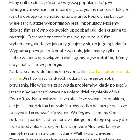
Filmy online cieszą się coraz większą popularnością. W
zabieganym świecie coraz bardziej zaczynamy doceniać fakt, że
jest to dostępne niemalże na zawołanie. Pojawia się bardzo
wiele stron, gdzie wybór filmów jest imponujący. Możemy
dobrać film zarówno do swoich upodobań jak i do aktualnego
nastroju. Ogromne znaczenie ma nie tylko to jaki film
wybierzemy, ale także jak przygotujemy się do jego oglądania.
Wygodna pozycja, doskonałe warunki, jakie mamy tylko u
siebie w domu sprawią, ze zrelaksujemy się w pełni i będziemy
mogli nabrać nowej energii.
Na taki seans w domu można wybrać film
Córka mojego kumpla
online
. Jest to historia dwóch rodzin, które się ze sobą
przyjaźnią. Nic więc nie zapowiada problemów, kiedy po pięciu
latach nieobecności wraca na święto dziękczynienia córka
Ostroffów, Nina. Właśnie rozstała się ze swoim chłopakiem,
ale jest samodzielna i niezależna. Wszystko wskazuje na to że
zaczyna interesować się synem Wallingów, Tomem. Obie
rodziny są bardzo zadowolone z takiego przebiegu sprawy do
czasu kiedy okazuje się, że tak naprawdę Nina wdała się w
namiętny romans z ojcem rodziny Wallingów, Davidem.
Film ten jest doskonałym pomysłem na relaks. Możemy go