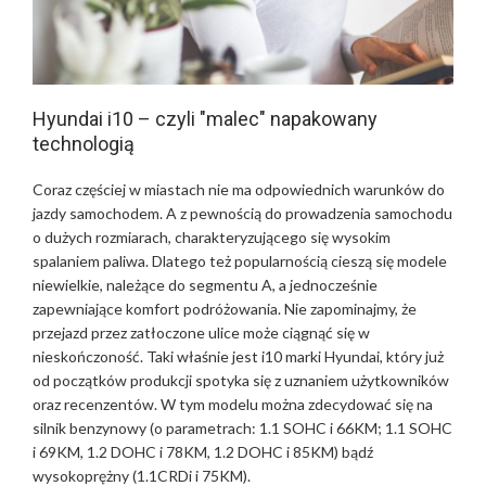
Hyundai i10 – czyli "malec" napakowany
technologią
Coraz częściej w miastach nie ma odpowiednich warunków do
jazdy samochodem. A z pewnością do prowadzenia samochodu
o dużych rozmiarach, charakteryzującego się wysokim
spalaniem paliwa. Dlatego też popularnością cieszą się modele
niewielkie, należące do segmentu A, a jednocześnie
zapewniające komfort podróżowania. Nie zapominajmy, że
przejazd przez zatłoczone ulice może ciągnąć się w
nieskończoność. Taki właśnie jest i10 marki Hyundai, który już
od początków produkcji spotyka się z uznaniem użytkowników
oraz recenzentów. W tym modelu można zdecydować się na
silnik benzynowy (o parametrach: 1.1 SOHC i 66KM; 1.1 SOHC
i 69KM, 1.2 DOHC i 78KM, 1.2 DOHC i 85KM) bądź
wysokoprężny (1.1CRDi i 75KM).