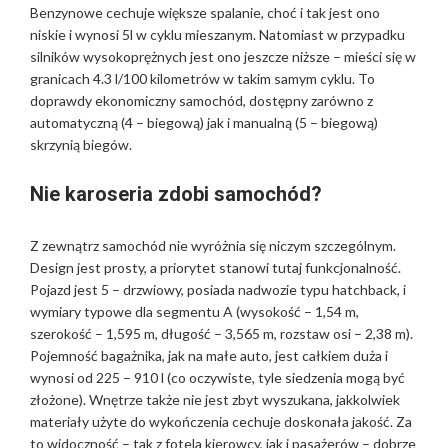
Benzynowe cechuje większe spalanie, choć i tak jest ono
niskie i wynosi 5l w cyklu mieszanym. Natomiast w przypadku
silników wysokoprężnych jest ono jeszcze niższe – mieści się w
granicach 4.3 l/100 kilometrów w takim samym cyklu. To
doprawdy ekonomiczny samochód, dostępny zarówno z
automatyczną (4 – biegową) jak i manualną (5 – biegową)
skrzynią biegów.
Nie karoseria zdobi samochód?
Z zewnątrz samochód nie wyróżnia się niczym szczególnym.
Design jest prosty, a priorytet stanowi tutaj funkcjonalność.
Pojazd jest 5 – drzwiowy, posiada nadwozie typu hatchback, i
wymiary typowe dla segmentu A (wysokość – 1,54 m,
szerokość – 1,595 m, długość – 3,565 m, rozstaw osi – 2,38 m).
Pojemność bagażnika, jak na małe auto, jest całkiem duża i
wynosi od 225 – 910 l (co oczywiste, tyle siedzenia mogą być
złożone). Wnętrze także nie jest zbyt wyszukana, jakkolwiek
materiały użyte do wykończenia cechuje doskonała jakość. Za
to widoczność – tak z fotela kierowcy, jak i pasażerów – dobrze