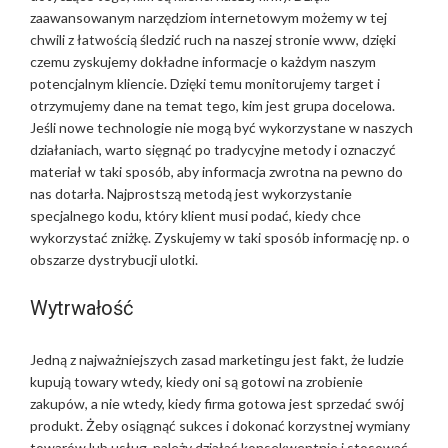
zaawansowanym narzędziom internetowym możemy w tej
chwili z łatwością śledzić ruch na naszej stronie www, dzięki
czemu zyskujemy dokładne informacje o każdym naszym
potencjalnym kliencie. Dzięki temu monitorujemy target i
otrzymujemy dane na temat tego, kim jest grupa docelowa.
Jeśli nowe technologie nie mogą być wykorzystane w naszych
działaniach, warto sięgnąć po tradycyjne metody i oznaczyć
materiał w taki sposób, aby informacja zwrotna na pewno do
nas dotarła. Najprostszą metodą jest wykorzystanie
specjalnego kodu, który klient musi podać, kiedy chce
wykorzystać zniżkę. Zyskujemy w taki sposób informację np. o
obszarze dystrybucji ulotki.
Wytrwałość
Jedną z najważniejszych zasad marketingu jest fakt, że ludzie
kupują towary wtedy, kiedy oni są gotowi na zrobienie
zakupów, a nie wtedy, kiedy firma gotowa jest sprzedać swój
produkt. Żeby osiągnąć sukces i dokonać korzystnej wymiany
towarów lub usług, należy działać konsekwentnie i stosować