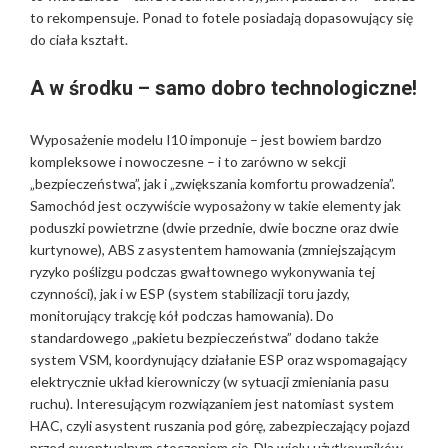
to rekompensuje. Ponad to fotele posiadają dopasowujący się
do ciała kształt.
A w środku – samo dobro technologiczne!
Wyposażenie modelu I10 imponuje – jest bowiem bardzo
kompleksowe i nowoczesne – i to zarówno w sekcji
„bezpieczeństwa”, jak i „zwiększania komfortu prowadzenia”.
Samochód jest oczywiście wyposażony w takie elementy jak
poduszki powietrzne (dwie przednie, dwie boczne oraz dwie
kurtynowe), ABS z asystentem hamowania (zmniejszającym
ryzyko poślizgu podczas gwałtownego wykonywania tej
czynności), jak i w ESP (system stabilizacji toru jazdy,
monitorujący trakcję kół podczas hamowania). Do
standardowego „pakietu bezpieczeństwa” dodano także
system VSM, koordynujący działanie ESP oraz wspomagający
elektrycznie układ kierowniczy (w sytuacji zmieniania pasu
ruchu). Interesującym rozwiązaniem jest natomiast system
HAC, czyli asystent ruszania pod górę, zabezpieczający pojazd
przed ewentualnym stoczeniem się. Dla wielu użytkowników