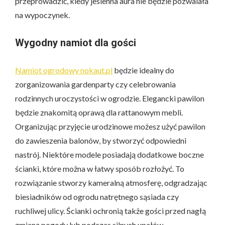
przeprowadzić, kiedy jesienna aura nie będzie pozwalała
na wypoczynek.
Wygodny namiot dla gości
Namiot ogrodowy nokaut.pl
będzie idealny do
zorganizowania gardenparty czy celebrowania
rodzinnych uroczystości w ogrodzie. Elegancki pawilon
będzie znakomitą oprawą dla rattanowym mebli.
Organizując przyjęcie urodzinowe możesz użyć pawilon
do zawieszenia balonów, by stworzyć odpowiedni
nastrój. Niektóre modele posiadają dodatkowe boczne
ścianki, które można w łatwy sposób rozłożyć. To
rozwiązanie stworzy kameralną atmosferę, odgradzając
biesiadników od ogrodu natrętnego sąsiada czy
ruchliwej ulicy. Ścianki ochronią także gości przed nagłą
zmianą pogody lub podczas silnych upałów –