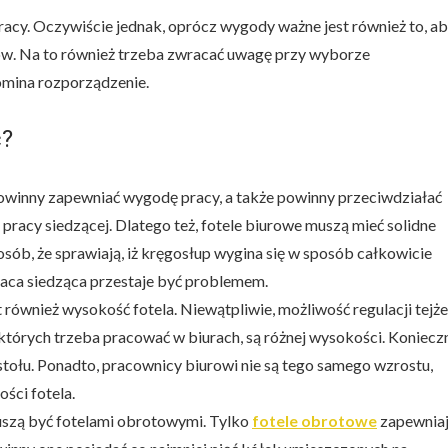
racy. Oczywiście jednak, oprócz wygody ważne jest również to, a
ów. Na to również trzeba zwracać uwagę przy wyborze
omina rozporządzenie.
ć?
owinny zapewniać wygodę pracy, a także powinny przeciwdziałać
cy siedzącej. Dlatego też, fotele biurowe muszą mieć solidne
posób, że sprawiają, iż kręgosłup wygina się w sposób całkowicie
 praca siedząca przestaje być problemem.
 również wysokość fotela. Niewątpliwie, możliwość regulacji tejże
których trzeba pracować w biurach, są różnej wysokości. Koniecz
tołu. Ponadto, pracownicy biurowi nie są tego samego wzrostu,
ści fotela.
muszą być fotelami obrotowymi. Tylko
fotele obrotowe
zapewnia