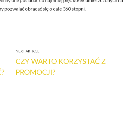
nny one posiadać co najmniej pięć kółek umieszczonych na
y pozwalać obracać się o całe 360 stopni.
NEXT ARTICLE
CZY WARTO KORZYSTAĆ Z
Ć?
PROMOCJI?