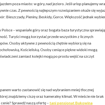
zdem poza miasto: w góry, nad jezioro. Jeśli urlop planujemy wr
ywnie czas. Z pewnością najlepszym rozwiązaniem okaże się wyja
ór: Bieszczady, Pieniny, Beskidy, Gorce. Większość jednak wybie
w Polsce – wspaniałe góry oraz bogata baza turystyczna sprawiają
mność. Turyści mogą korzystać przede wszystkim z licznych
klepów. Osoby aktywne z pewnością chętnie wybiorą się na
hochołowską, Kościeliską. Osoby ceniące piękne widoki mogą
świadczeni zamiast kolejki mogą po prostu wejść na szczyt
kopanem warto zastanowić się nad wybraniem mniej tłocznej
której znajdziemy ciszę oraz kameralny klimat. W mieście nie brak
j cenie? Sprawdź naszą ofertę –
tani pensjonat Bukowina