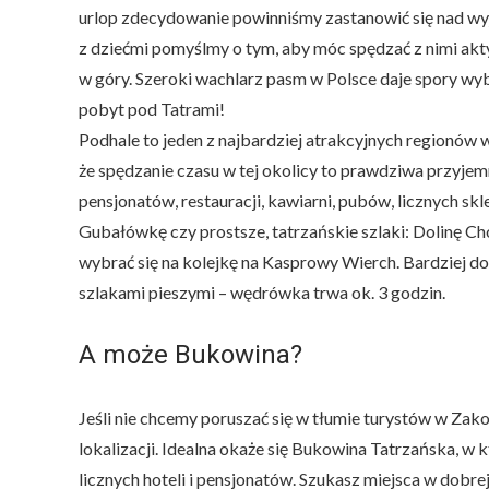
urlop zdecydowanie powinniśmy zastanowić się nad wyja
z dziećmi pomyślmy o tym, aby móc spędzać z nimi akt
w góry. Szeroki wachlarz pasm w Polsce daje spory wyb
pobyt pod Tatrami!
Podhale to jeden z najbardziej atrakcyjnych regionów 
że spędzanie czasu w tej okolicy to prawdziwa przyje
pensjonatów, restauracji, kawiarni, pubów, licznych s
Gubałówkę czy prostsze, tatrzańskie szlaki: Dolinę C
wybrać się na kolejkę na Kasprowy Wierch. Bardziej do
szlakami pieszymi – wędrówka trwa ok. 3 godzin.
A może Bukowina?
Jeśli nie chcemy poruszać się w tłumie turystów w Za
lokalizacji. Idealna okaże się Bukowina Tatrzańska, w 
licznych hoteli i pensjonatów. Szukasz miejsca w dobre