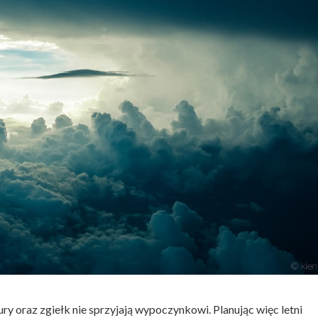
ry oraz zgiełk nie sprzyjają wypoczynkowi. Planując więc letni