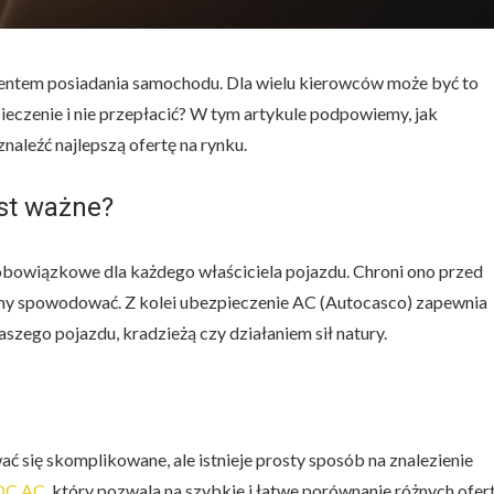
entem posiadania samochodu. Dla wielu kierowców może być to
eczenie i nie przepłacić? W tym artykule podpowiemy, jak
naleźć najlepszą ofertę na rynku.
est ważne?
obowiązkowe dla każdego właściciela pojazdu. Chroni ono przed
 spowodować. Z kolei ubezpieczenie AC (Autocasco) zapewnia
zego pojazdu, kradzieżą czy działaniem sił natury.
 się skomplikowane, ale istnieje prosty sposób na znalezienie
 OC AC
, który pozwala na szybkie i łatwe porównanie różnych ofer