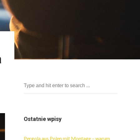
a
Ostatnie wpisy
Pergola aus Polen mit Montage – warum