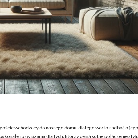
ię goście wchodzący do naszego domu, dlatego warto zadbać o jeg
skonałe rozwiązania dla tych, którzy cenią sobie połączenie stylu