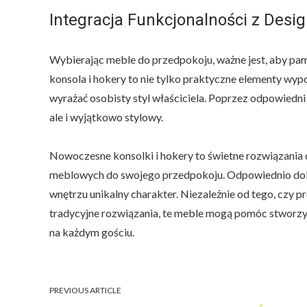
Integracja Funkcjonalności z Des
Wybierając meble do przedpokoju, ważne jest, aby pam
konsola i hokery to nie tylko praktyczne elementy wy
wyrażać osobisty styl właściciela. Poprzez odpowiedni 
ale i wyjątkowo stylowy.
Nowoczesne konsolki i hokery to świetne rozwiązania d
meblowych do swojego przedpokoju. Odpowiednio dobra
wnętrzu unikalny charakter. Niezależnie od tego, czy p
tradycyjne rozwiązania, te meble mogą pomóc stworzyć
na każdym gościu.
PREVIOUS ARTICLE