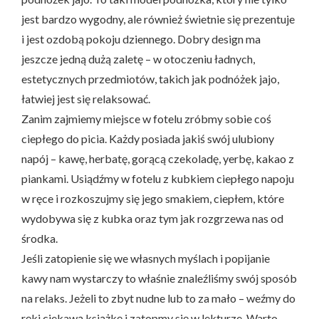
jest bardzo wygodny, ale również świetnie się prezentuje
i jest ozdobą pokoju dziennego. Dobry design ma
jeszcze jedną dużą zaletę – w otoczeniu ładnych,
estetycznych przedmiotów, takich jak podnóżek jajo,
łatwiej jest się relaksować.
Zanim zajmiemy miejsce w fotelu zróbmy sobie coś
ciepłego do picia. Każdy posiada jakiś swój ulubiony
napój – kawę, herbatę, gorącą czekoladę, yerbę, kakao z
piankami. Usiądźmy w fotelu z kubkiem ciepłego napoju
w ręce i rozkoszujmy się jego smakiem, ciepłem, które
wydobywa się z kubka oraz tym jak rozgrzewa nas od
środka.
Jeśli zatopienie się we własnych myślach i popijanie
kawy nam wystarczy to właśnie znaleźliśmy swój sposób
na relaks. Jeżeli to zbyt nudne lub to za mało – weźmy do
ręki ciekawą książkę i zatopmy się w lekturze. Warto,