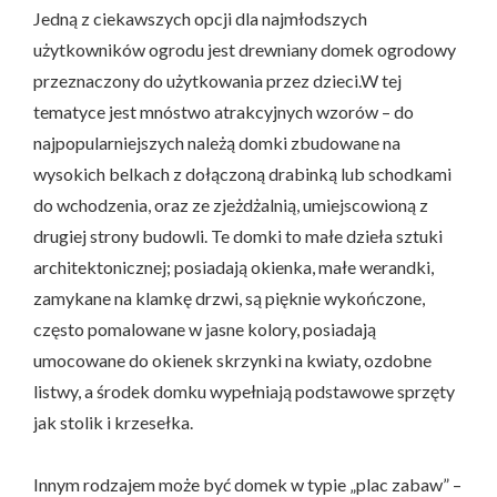
Jedną z ciekawszych opcji dla najmłodszych
użytkowników ogrodu jest drewniany domek ogrodowy
przeznaczony do użytkowania przez dzieci.W tej
tematyce jest mnóstwo atrakcyjnych wzorów – do
najpopularniejszych należą domki zbudowane na
wysokich belkach z dołączoną drabinką lub schodkami
do wchodzenia, oraz ze zjeżdżalnią, umiejscowioną z
drugiej strony budowli. Te domki to małe dzieła sztuki
architektonicznej; posiadają okienka, małe werandki,
zamykane na klamkę drzwi, są pięknie wykończone,
często pomalowane w jasne kolory, posiadają
umocowane do okienek skrzynki na kwiaty, ozdobne
listwy, a środek domku wypełniają podstawowe sprzęty
jak stolik i krzesełka.
Innym rodzajem może być domek w typie „plac zabaw” –