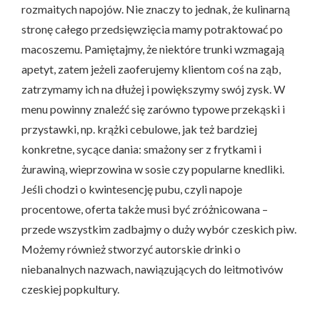
rozmaitych napojów. Nie znaczy to jednak, że kulinarną
stronę całego przedsięwzięcia mamy potraktować po
macoszemu. Pamiętajmy, że niektóre trunki wzmagają
apetyt, zatem jeżeli zaoferujemy klientom coś na ząb,
zatrzymamy ich na dłużej i powiększymy swój zysk. W
menu powinny znaleźć się zarówno typowe przekąski i
przystawki, np. krążki cebulowe, jak też bardziej
konkretne, sycące dania: smażony ser z frytkami i
żurawiną, wieprzowina w sosie czy popularne knedliki.
Jeśli chodzi o kwintesencję pubu, czyli napoje
procentowe, oferta także musi być zróżnicowana –
przede wszystkim zadbajmy o duży wybór czeskich piw.
Możemy również stworzyć autorskie drinki o
niebanalnych nazwach, nawiązujących do leitmotivów
czeskiej popkultury.