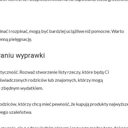
nać i rozpinać, mogą być bardziej uciążliwe niż pomocne. Warto
enną pielęgnację.
waniu wyprawki
yczność. Rozważ stworzenie listy rzeczy, które będą Ci
oświadczonych rodziców lub znajomych, którzy mogą
się zbędnym wydatkiem.
odziców, którzy chcą mieć pewność, że kupują produkty najwyższ
wego szaleństwa.
yzwanie, ale z odpowiednim planem i rozwagą można tego dokon