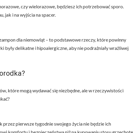
ednorazowe, czy wielorazowe, będziesz ich potrzebować sporo.
 jak i na wyjścia na spacer.
szampon dla niemowląt – to podstawowe rzeczy, które powinny
ki były delikatne i hipoalergiczne, aby nie podrażniały wrażliwej
orodka?
iów, które mogą wydawać się niezbędne, ale w rzeczywistości
ikać?
przez pierwsze tygodnie swojego życia nie będzie ich
kowi komfortu i bezpieczeństwa niż na kupowaniu stosu grzechote