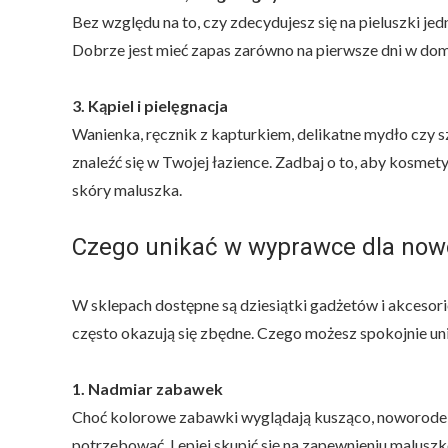
Bez względu na to, czy zdecydujesz się na pieluszki j
Dobrze jest mieć zapas zarówno na pierwsze dni w domu,
3. Kąpiel i pielęgnacja
Wanienka, ręcznik z kapturkiem, delikatne mydło czy 
znaleźć się w Twojej łazience. Zadbaj o to, aby kosmety
skóry maluszka.
Czego unikać w wyprawce dla now
W sklepach dostępne są dziesiątki gadżetów i akcesor
często okazują się zbędne. Czego możesz spokojnie un
1. Nadmiar zabawek
Choć kolorowe zabawki wyglądają kusząco, noworodek 
potrzebować. Lepiej skupić się na zapewnieniu malusz