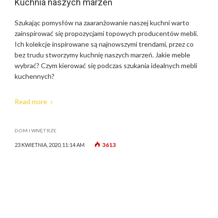
Kuchnia naszych marzeń
Szukając pomysłów na zaaranżowanie naszej kuchni warto
zainspirować się propozycjami topowych producentów mebli.
Ich kolekcje inspirowane są najnowszymi trendami, przez co
bez trudu stworzymy kuchnię naszych marzeń. Jakie meble
wybrać? Czym kierować się podczas szukania idealnych mebli
kuchennych?
Read more
DOM I WNĘTRZE
3613
23 KWIETNIA, 2020, 11:14 AM