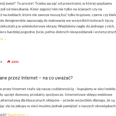
ój świat? To proste! Trzeba zacząć od przestrzeni, w której spędzamy
czyli od mieszkania. Kolor zagości nim nie tylko na ścianach czy na
ż na meblach, które nie zawsze muszą być tylko brązowe, czarne czy biał
 designerskie zapraszają do malowania we wszystkich kolorach tęczy.
zekształcą w wielokolorowe obrazy. Wejdziemy nagle do jednego z nich,
ieco bardziej pogodne życie, pełne dobrych niespodzianek i estetycznyc
re
2331
PM
ne przez Internet – na co uważać?
przez Internet stało się nasza codziennością – kupujemy w sieci meble,
ody, sprzęt domowy, produkty spożywcze. Internetowe sklepy meblowe
ą alternatywą dla klasycznych sklepów – przede wszystkim dlatego, że są
jąc się na zakupy w sieci musimy jednak pamiętać o naszych obowiązkach
kich?
Read more