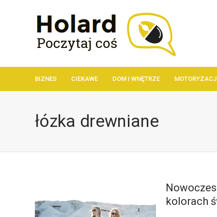
BIZNES
CIEKAWE
DOM I WNĘTRZE
MOTORYZACJ
łózka drewniane
Nowoczesn
kolorach ś