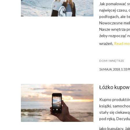
Jak pomalować sw
najwięcej czasu, 
podłogach, ale te
Nowoczesne meble
Nasze wnętrza pr
żeby rozpocząć n
wrażeń.
Read mo
DOM I WNĘTRZE
16 MAJA, 2018, 1:33 
Łóżko kupowa
Kupno produktów 
książki, samoch
stały się ciekaw
pod ręką. Decydu
jako kupujący. Ja