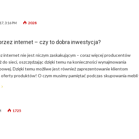
2028
17, 3:16 PM
rzez internet – czy to dobra inwestycja?
z internet nie jest niczym zaskakującym – coraz więcej producentów
ż do sieci, oszczędzając dzięki temu na konieczności wynajmowania
powej. Dzięki temu możliwe jest również zaprezentowanie klientom
ej oferty produktów! O czym musimy pamiętać podczas skupowania mebli
1725
M