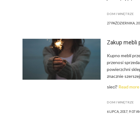
DOM I WNĘTRZE
27 PAŹDZIERNIKA, 20
Zakup mebli p
Kupno mebli prze
przenosi sprzeda
powierzchni skle
znacznie szersz
sieci?
Read more
DOM I WNĘTRZE
6 LIPCA, 2017, 9:07 A