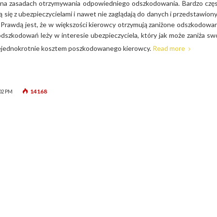
i na zasadach otrzymywania odpowiedniego odszkodowania. Bardzo czę
ą się z ubezpieczycielami i nawet nie zaglądają do danych i przedstawion
Prawdą jest, że w większości kierowcy otrzymują zaniżone odszkodowan
dszkodowań leży w interesie ubezpieczyciela, który jak może zaniża sw
iejednokrotnie kosztem poszkodowanego kierowcy.
Read more
14168
02 PM