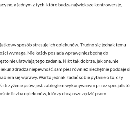
nacyjne, a jednym z tych, które budzą największe kontrowersje,
wyjątkowy sposób stresuje ich opiekunów. Trudno się jednak temu
katności wymaga. Nie każdy posiada wprawę niezbędną do
to nie ułatwiają tego zadania. Nikt tak dobrze, jak one, nie
iekun zdradza niepewność, sam pies również niechętnie poddaje s
abiera się wprawy. Warto jednak zadać sobie pytanie o to, czy
ziś strzyżenie psów jest zabiegiem wykonywanym przez specjalistó
rośnie liczba opiekunów, którzy chcą oszczędzić psom