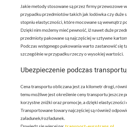
Jakie metody stosowane są przez firmy przewozowe w
przypadku przedmiotów takich jak lodówka czy duże sz
stopniu elastyczności, które mocowane są wewnątrz p
Dzięki nim możemy mieć pewność, iż nawet duże przedm
przedmioty pakowane są najczęściej w sztywne kartony
Podczas wstępnego pakowania warto zastanowić się tak
szczególnie w przypadku rzeczy o wysokiej wartości.
Ubezpieczenie podczas transportu
Cena transportu obliczana jest za kilometr drogi, równ
temu możliwe jest określenie ceny transportu jeszcze 
korzystne zniżki oraz promocje, a dzięki elastycznoś
Transportowane towary najczęściej są również odpowi
załadunek/rozładunek.
Dowiedz się więcej na:
transport-eurotrans.pl