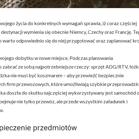
wojego życia do konkretnych wymagań sprawia, iż coraz częściej
 destynacji wymienia się obecnie Niemcy, Czechy oraz Francję. T
o warto odpowiednio się do niej przygotować oraz zaplanować kr
wojego dobytku w nowe miejsce. Podczas planowania
 zabrać ze sobą najpotrzebniejsze rzeczy: sprzęt ADG/RTV, łóżk
dzka nie musi być koszmarem – aby przewieźć bezpiecznie
nych firm przewozowych, które umożliwiają szybkie przeprowadzk
dzka doszła do skutku najczęściej wykorzystywany jest samochód 
obejmuje nie tylko przewóz, ale przede wszystkim załadunek i
w.
zpieczenie przedmiotów