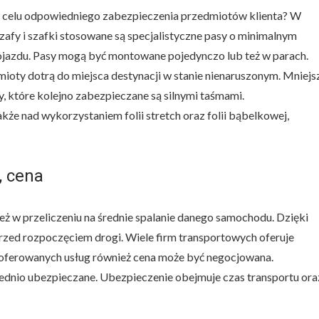
 celu odpowiedniego zabezpieczenia przedmiotów klienta? W
afy i szafki stosowane są specjalistyczne pasy o minimalnym
ojazdu. Pasy mogą być montowane pojedynczo lub też w parach.
ioty dotrą do miejsca destynacji w stanie nienaruszonym. Mniejs
, które kolejno zabezpieczane są silnymi taśmami.
że nad wykorzystaniem folii stretch oraz folii bąbelkowej,
, cena
ież w przeliczeniu na średnie spalanie danego samochodu. Dzięki
przed rozpoczęciem drogi. Wiele firm transportowych oferuje
ci oferowanych usług również cena może być negocjowana.
ednio ubezpieczane. Ubezpieczenie obejmuje czas transportu ora