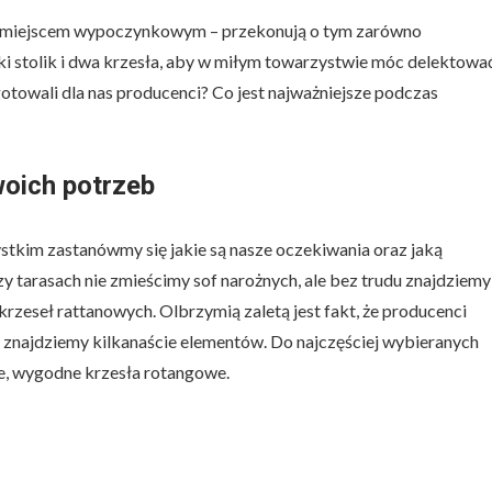
ym miejscem wypoczynkowym – przekonują o tym zarówno
lki stolik i dwa krzesła, aby w miłym towarzystwie móc delektowa
otowali dla nas producenci? Co jest najważniejsze podczas
oich potrzeb
kim zastanówmy się jakie są nasze oczekiwania oraz jaką
y tarasach nie zmieścimy sof narożnych, ale bez trudu znajdziemy
krzeseł rattanowych. Olbrzymią zaletą jest fakt, że producenci
h znajdziemy kilkanaście elementów. Do najczęściej wybieranych
lne, wygodne krzesła rotangowe.