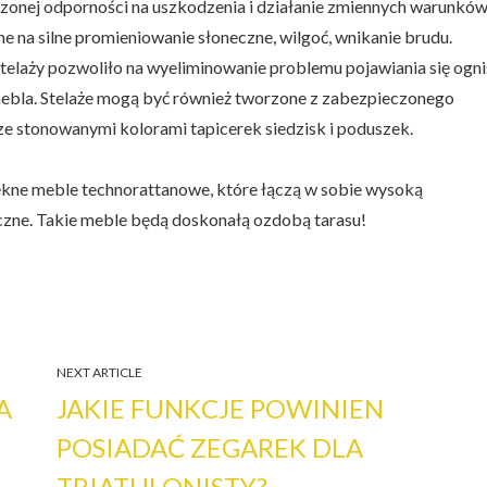
zonej odporności na uszkodzenia i działanie zmiennych warunkó
e na silne promieniowanie słoneczne, wilgoć, wnikanie brudu.
laży pozwoliło na wyeliminowanie problemu pojawiania się ogn
mebla. Stelaże mogą być również tworzone z zabezpieczonego
e stonowanymi kolorami tapicerek siedzisk i poduszek.
ękne meble technorattanowe, które łączą w sobie wysoką
iczne. Takie meble będą doskonałą ozdobą tarasu!
NEXT ARTICLE
A
JAKIE FUNKCJE POWINIEN
POSIADAĆ ZEGAREK DLA
TRIATHLONISTY?