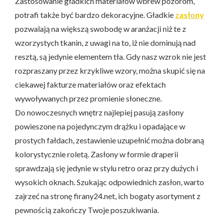
Zastosowanie gładkich materiałów wbrew pozorom,
potrafi także być bardzo dekoracyjne. Gładkie
zasłony
pozwalają na większą swobodę w aranżacji niż te z
wzorzystych tkanin, z uwagi na to, iż nie dominują nad
resztą, są jedynie elementem tła. Gdy nasz wzrok nie jest
rozpraszany przez krzykliwe wzory, można skupić się na
ciekawej fakturze materiałów oraz efektach
wywoływanych przez promienie słoneczne.
Do nowoczesnych wnętrz najlepiej pasują zasłony
powieszone na pojedynczym drążku i opadające w
prostych fałdach, zestawienie uzupełnić można dobraną
kolorystycznie roletą. Zasłony w formie draperii
sprawdzają się jedynie w stylu retro oraz przy dużych i
wysokich oknach. Szukając odpowiednich zasłon, warto
zajrzeć na stronę firany24.net, ich bogaty asortyment z
pewnością zakończy Twoje poszukiwania.