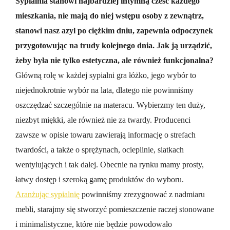
Sypialnia stanowi najbardziej intymną cześć każdego
mieszkania, nie mają do niej wstępu osoby z zewnątrz,
stanowi nasz azyl po ciężkim dniu, zapewnia odpoczynek
przygotowując na trudy kolejnego dnia. Jak ją urządzić,
żeby była nie tylko estetyczna, ale również funkcjonalna?
Główną rolę w każdej sypialni gra łóżko, jego wybór to
niejednokrotnie wybór na lata, dlatego nie powinniśmy
oszczędzać szczególnie na materacu. Wybierzmy ten duży,
niezbyt miękki, ale również nie za twardy. Producenci
zawsze w opisie towaru zawierają informację o strefach
twardości, a także o sprężynach, ocieplinie, siatkach
wentylujących i tak dalej. Obecnie na rynku mamy prosty,
łatwy dostęp i szeroką gamę produktów do wyboru.
Aranżując sypialnię
powinniśmy zrezygnować z nadmiaru
mebli, starajmy się stworzyć pomieszczenie raczej stonowane
i minimalistyczne, które nie będzie powodowało