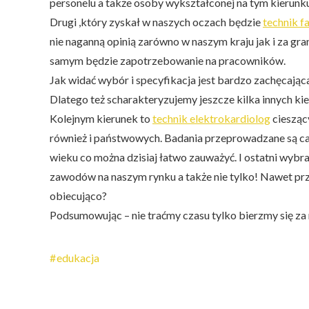
personelu a także osoby wykształconej na tym kierunku
Drugi ,który zyskał w naszych oczach będzie
technik f
nie naganną opinią zarówno w naszym kraju jak i za gr
samym będzie zapotrzebowanie na pracowników.
Jak widać wybór i specyfikacja jest bardzo zachęcaj
Dlatego też scharakteryzujemy jeszcze kilka innych ki
Kolejnym kierunek to
technik elektrokardiolog
cieszący
również i państwowych. Badania przeprowadzane są ca
wieku co można dzisiaj łatwo zauważyć. I ostatni wybr
zawodów na naszym rynku a także nie tylko! Nawet prz
obiecująco?
Podsumowując – nie traćmy czasu tylko bierzmy się za
edukacja