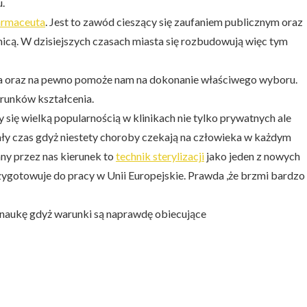
.
armaceuta
. Jest to zawód cieszący się zaufaniem publicznym oraz
anicą. W dzisiejszych czasach miasta się rozbudowują więc tym
ąca oraz na pewno pomoże nam na dokonanie właściwego wyboru.
erunków kształcenia.
 się wielką popularnością w klinikach nie tylko prywatnych ale
ły czas gdyż niestety choroby czekają na człowieka w każdym
any przez nas kierunek to
technik sterylizacji
jako jeden z nowych
ygotowuje do pracy w Unii Europejskie. Prawda ,że brzmi bardzo
 naukę gdyż warunki są naprawdę obiecujące