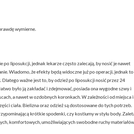
aprawdę wymierne.
 po liposukcji, jednak lekarze często zalecają, by nosić je nawet
anie. Wiadomo, że efekty będą widoczne już po operacji, jednak to
. Dlatego ważne jest to, by odzież po liposukcji nosić przez 24
atwo było ją zakładać i zdejmować, posiada ona wygodne szwy i
jscach, a nawet w ozdobnych koronkach. W zależności od miejsca i
ęści ciała. Bielizna oraz odzież są dostosowane do tych potrzeb.
zypominającą krótkie spodenki, czy kostiumy w stylu body. Zalet
ikatnych, komfortowych, umożliwiających swobodne ruchy materiałów