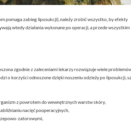
 pomaga zabieg liposukcji), należy zrobić wszystko, by efekty
grywają wtedy działania wykonane po operacji, a przede wszystkim
noszona zgodnie z zaleceniami lekarzy rozwiązuje wiele problemó
zi o korzyści odnoszone dzięki noszeniu odzieży po liposukcji, s
organizm z powrotem do wewnętrznych warstw skóry,
zabliźnianiu nacięć pooperacyjnych,
krzepowo-zatorowymi,