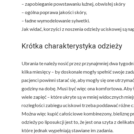
– zapobieganie powstawaniu luźnej, obwisłej skóry
– ogólna poprawa jakości skóry,
– ładne wymodelowanie sylwetki.
Jak widać, korzyści z noszenia odzieży uciskowej są n
Krótka charakterystyka odzieży
Ubrania te należy nosić przez przynajmniej dwa tygodnie
kilka miesięcy – by doskonale mogły spełnić swoje zad
pacjenci powinni starać się, aby mogły się one utrzymać
godziny na dobę. Musi być więc ona komfortowa. Aby ł
wiele zapięć – które ukryte są w mniej widocznych mie
rozległości zabiegu uciskowi trzeba poddawać różne cz
Można więc kupić całościowe kombinezony, bieliznę pr
odzieży po liposukcji jest to, że jest ona szyta z del
które jednak wypełniają stawiane im zadania.