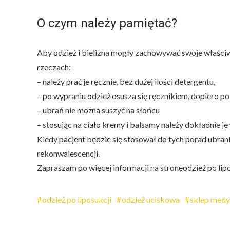
O czym należy pamiętać?
Aby odzież i bielizna mogły zachowywać swoje właściw
rzeczach:
– należy prać je ręcznie, bez dużej ilości detergentu,
– po wypraniu odzież osusza się ręcznikiem, dopiero p
– ubrań nie można suszyć na słońcu
– stosując na ciało kremy i balsamy należy dokładnie j
Kiedy pacjent będzie się stosował do tych porad ubran
rekonwalescencji.
Zapraszam po więcej informacji na stronęodzież po lipo
odzież po liposukcji
odzież uciskowa
sklep med