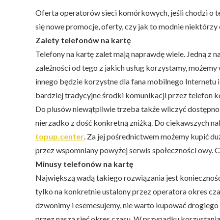
Oferta operatorów sieci komórkowych, jeśli chodzi o te
się nowe promocje, oferty, czy jak to modnie niektórzy 
Zalety telefonów na kartę
Telefony na kartę zalet mają naprawdę wiele. Jedną z n
zależności od tego z jakich usług korzystamy, możemy
innego będzie korzystne dla fana mobilnego Internetu i
bardziej tradycyjne środki komunikacji przez telefon
Do plusów niewątpliwie trzeba także wliczyć dostępnoś
nierzadko z dość konkretną zniżką. Do ciekawszych nal
topup.center
. Za jej pośrednictwem możemy kupić duż
przez wspomniany powyżej serwis społeczności owy. Cóż
Minusy telefonów na kartę
Największą wadą takiego rozwiązania jest konieczność
tylko na konkretnie ustalony przez operatora okres cz
dzwonimy i esemesujemy, nie warto kupować drogiego d
przez naszą sieć okres czasu. W przypadku korzystani