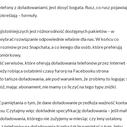
lefony z doładowaniami, jest dosyć bogata. Rusz, co rusz pojawia
określają – formuły.
ajistotniejszych jest różnorodność dostępnych pakietów – w
 wybrać rozwiązanie odpowiednie właśnie dla nas. W końcu co
 rozmów przez Snapchata, a co innego dla osób, które preferują
 komórkowy.
ć serwisów, które oferują doładowania telefonów przez Internet 
eży robiąca ostatnimi czasy furorę na Facebooku strona
o tańsze doładowania, ale pod warunkiem, że zrobimy to logując 
, mając abonament, nie mamy co liczyć na tego typu zniżki.
 pamiętania o tym, że dane doładowanie przedłuża ważność konta
asu. Czytajmy więc dokładnie specyfikację doładowania – jeśli ma
oładowania, którego nie zużyjemy w miesiąc czy inny ustalony
a z telefonów na doładowania trzeba także pamiętać o tym, żeby