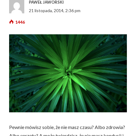
PAWEŁ JAWORSKI
21 listopada, 2014, 2:36 pm
1446
Pewnie mówisz sobie, że nie masz czasu? Albo zdrowia?
Albo sprzętu? A może twierdzisz, że nie masz kondycji i