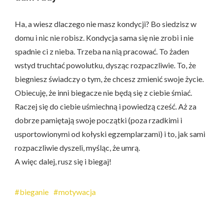
Ha, a wiesz dlaczego nie masz kondycji? Bo siedzisz w
domu i nic nie robisz. Kondycja sama się nie zrobi i nie
spadnie ci z nieba. Trzeba na nią pracować. To żaden
wstyd truchtać powolutku, dysząc rozpaczliwie. To, że
biegniesz świadczy o tym, że chcesz zmienić swoje życie.
Obiecuję, że inni biegacze nie będą się z ciebie śmiać.
Raczej się do ciebie uśmiechną i powiedzą cześć. Aż za
dobrze pamiętają swoje początki (poza rzadkimi i
usportowionymi od kołyski egzemplarzami) i to, jak sami
rozpaczliwie dyszeli, myśląc, że umrą.
A więc dalej, rusz się i biegaj!
bieganie
motywacja