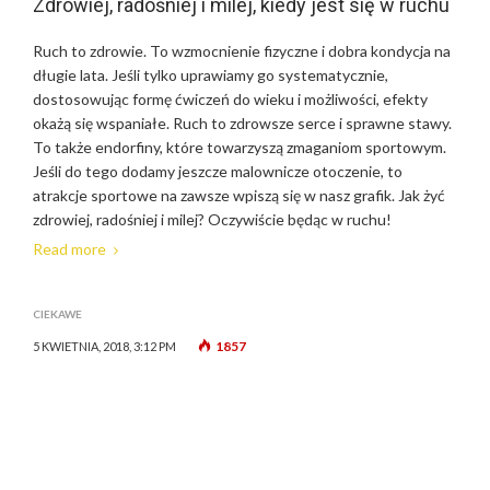
Zdrowiej, radośniej i milej, kiedy jest się w ruchu
Ruch to zdrowie. To wzmocnienie fizyczne i dobra kondycja na
długie lata. Jeśli tylko uprawiamy go systematycznie,
dostosowując formę ćwiczeń do wieku i możliwości, efekty
okażą się wspaniałe. Ruch to zdrowsze serce i sprawne stawy.
To także endorfiny, które towarzyszą zmaganiom sportowym.
Jeśli do tego dodamy jeszcze malownicze otoczenie, to
atrakcje sportowe na zawsze wpiszą się w nasz grafik. Jak żyć
zdrowiej, radośniej i milej? Oczywiście będąc w ruchu!
Read more
CIEKAWE
1857
5 KWIETNIA, 2018, 3:12 PM