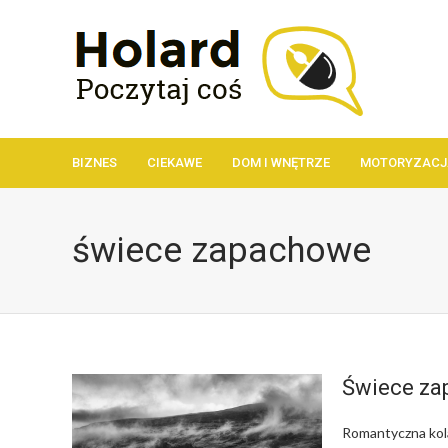
BIZNES
CIEKAWE
DOM I WNĘTRZE
MOTORYZACJ
świece zapachowe
Świece z
Romantyczna kola