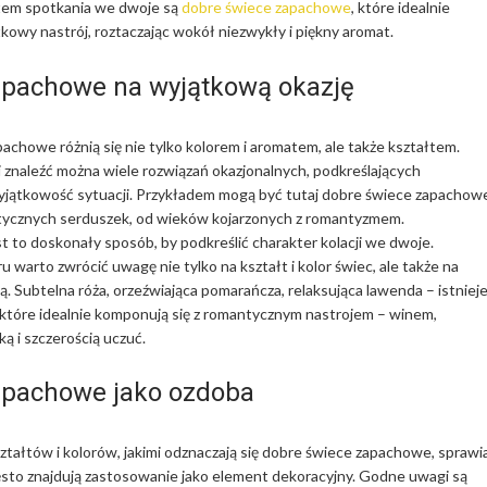
em spotkania we dwoje są
dobre świece zapachowe
, które idealnie
tkowy nastrój, roztaczając wokół niezwykły i piękny aromat.
apachowe na wyjątkową okazję
achowe różnią się nie tylko kolorem i aromatem, ale także kształtem.
 znaleźć można wiele rozwiązań okazjonalnych, podkreślających
yjątkowość sytuacji. Przykładem mogą być tutaj dobre świece zapachow
tycznych serduszek, od wieków kojarzonych z romantyzmem.
t to doskonały sposób, by podkreślić charakter kolacji we dwoje.
warto zwrócić uwagę nie tylko na kształt i kolor świec, ale także na
. Subtelna róża, orzeźwiająca pomarańcza, relaksująca lawenda – istniej
, które idealnie komponują się z romantycznym nastrojem – winem,
ą i szczerością uczuć.
apachowe jako ozdoba
tałtów i kolorów, jakimi odznaczają się dobre świece zapachowe, sprawia
ęsto znajdują zastosowanie jako element dekoracyjny. Godne uwagi są