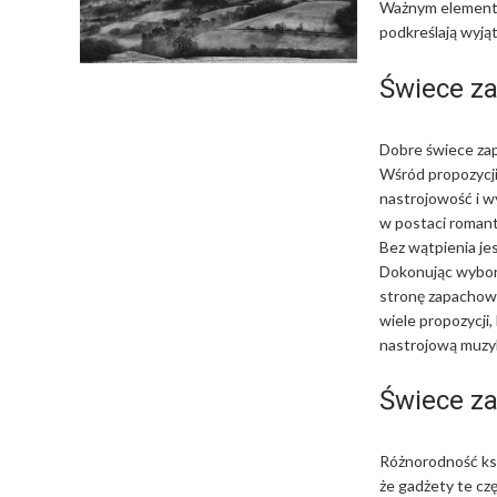
Ważnym element
podkreślają wyją
Świece z
Dobre świece zap
Wśród propozycji
nastrojowość i w
w postaci roman
Bez wątpienia jes
Dokonując wyboru 
stronę zapachową
wiele propozycji
nastrojową muzyk
Świece z
Różnorodność ksz
że gadżety te cz