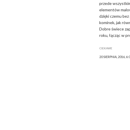
przede wszystkim
elementów malowa
dzięki czemu bez
kominek, jak rów
Dobre świece za
roku, łącząc w p
CIEKAWE
20 SIERPNIA, 2016, 6: