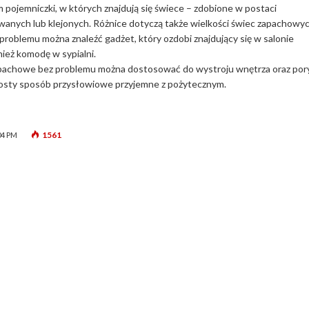
 pojemniczki, w których znajdują się świece – zdobione w postaci
nych lub klejonych. Różnice dotyczą także wielkości świec zapachowyc
 problemu można znaleźć gadżet, który ozdobi znajdujący się w salonie
nież komodę w sypialni.
pachowe bez problemu można dostosować do wystroju wnętrza oraz por
rosty sposób przysłowiowe przyjemne z pożytecznym.
1561
04 PM