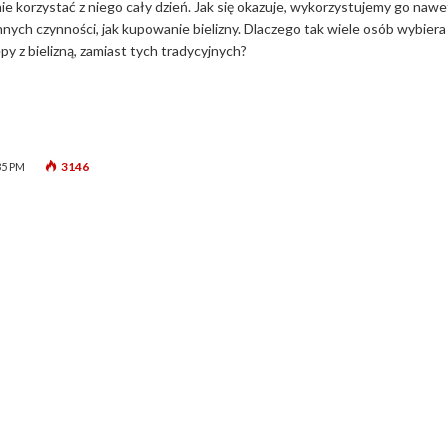
ie korzystać z niego cały dzień. Jak się okazuje, wykorzystujemy go nawe
nnych czynności, jak kupowanie bielizny. Dlaczego tak wiele osób wybiera
y z bielizną, zamiast tych tradycyjnych?
3146
35 PM