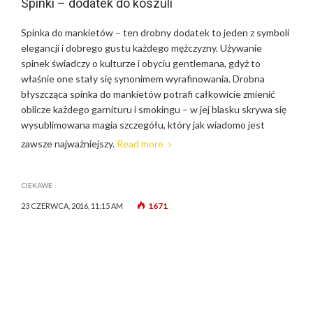
Spinki – dodatek do koszuli
Spinka do mankietów – ten drobny dodatek to jeden z symboli
elegancji i dobrego gustu każdego mężczyzny. Używanie
spinek świadczy o kulturze i obyciu gentlemana, gdyż to
właśnie one stały się synonimem wyrafinowania. Drobna
błyszcząca spinka do mankietów potrafi całkowicie zmienić
oblicze każdego garnituru i smokingu – w jej blasku skrywa się
wysublimowana magia szczegółu, który jak wiadomo jest
zawsze najważniejszy.
Read more
CIEKAWE
1671
23 CZERWCA, 2016, 11:15 AM