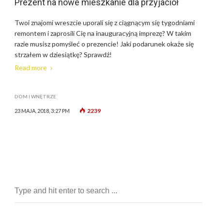
Prezent na nowe mieszkanie dla przyjaciół
Twoi znajomi wreszcie uporali się z ciągnącym się tygodniami
remontem i zaprosili Cię na inauguracyjną imprezę? W takim
razie musisz pomyśleć o prezencie! Jaki podarunek okaże się
strzałem w dziesiątkę? Sprawdź!
Read more
DOM I WNĘTRZE
2239
23 MAJA, 2018, 3:27 PM