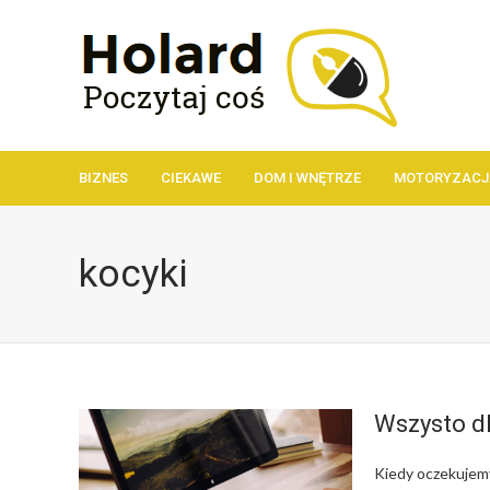
BIZNES
CIEKAWE
DOM I WNĘTRZE
MOTORYZACJ
kocyki
Wszysto d
Kiedy oczekujemy 