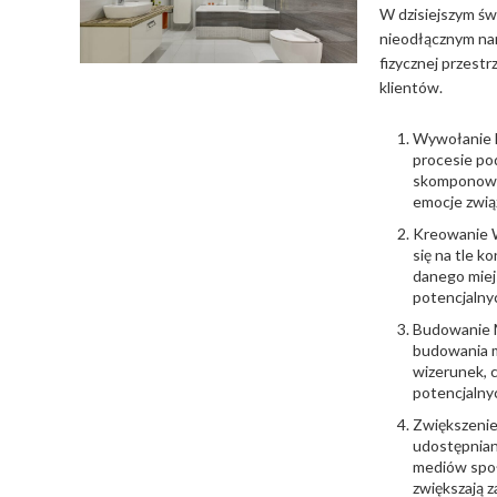
W dzisiejszym św
nieodłącznym nar
fizycznej przestr
klientów.
Wywołanie E
procesie po
skomponowan
emocje zwią
Kreowanie W
się na tle k
danego miejs
potencjaln
Budowanie M
budowania m
wizerunek, 
potencjalny
Zwiększenie
udostępnian
mediów społ
zwiększają z