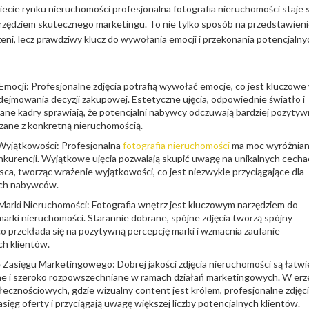
iecie rynku nieruchomości profesjonalna fotografia nieruchomości staje s
zędziem skutecznego marketingu. To nie tylko sposób na przedstawien
zeni, lecz prawdziwy klucz do wywołania emocji i przekonania potencjalny
mocji: Profesjonalne zdjęcia potrafią wywołać emocje, co jest kluczowe
dejmowania decyzji zakupowej. Estetyczne ujęcia, odpowiednie światło i
e kadry sprawiają, że potencjalni nabywcy odczuwają bardziej pozyty
zane z konkretną nieruchomością.
yjątkowości: Profesjonalna
fotografia nieruchomości
ma moc wyróżnian
onkurencji. Wyjątkowe ujęcia pozwalają skupić uwagę na unikalnych cech
ca, tworząc wrażenie wyjątkowości, co jest niezwykle przyciągające dla
ych nabywców.
arki Nieruchomości: Fotografia wnętrz jest kluczowym narzędziem do
arki nieruchomości. Starannie dobrane, spójne zdjęcia tworzą spójny
co przekłada się na pozytywną percepcję marki i wzmacnia zaufanie
ch klientów.
 Zasięgu Marketingowego: Dobrej jakości zdjęcia nieruchomości są łatwi
e i szeroko rozpowszechniane w ramach działań marketingowych. W erz
ecznościowych, gdzie wizualny content jest królem, profesjonalne zdjęc
asięg oferty i przyciągają uwagę większej liczby potencjalnych klientów.