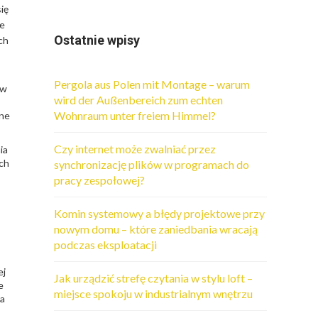
ię
ie
Ostatnie wpisy
ch
Pergola aus Polen mit Montage – warum
 w
wird der Außenbereich zum echten
Wohnraum unter freiem Himmel?
wne
Czy internet może zwalniać przez
ia
ach
synchronizację plików w programach do
pracy zespołowej?
Komin systemowy a błędy projektowe przy
nowym domu – które zaniedbania wracają
podczas eksploatacji
ej
Jak urządzić strefę czytania w stylu loft –
e
miejsce spokoju w industrialnym wnętrzu
ia