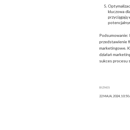
Optymalizac
kluczowa dla
przyciągają 
potencjalnym
Podsumowanie: Pr
przedstawienie f
marketingowe. Kr
działań marketin
sukces procesu 
BIZNES
22 MAJA, 2024, 10:50