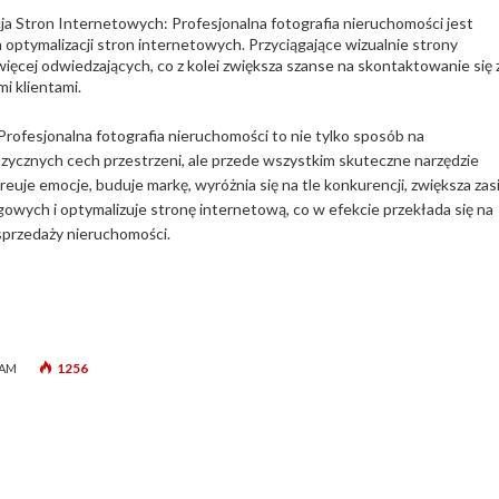
ja Stron Internetowych: Profesjonalna fotografia nieruchomości jest
 optymalizacji stron internetowych. Przyciągające wizualnie strony
więcej odwiedzających, co z kolei zwiększa szanse na skontaktowanie się 
i klientami.
ofesjonalna fotografia nieruchomości to nie tylko sposób na
izycznych cech przestrzeni, ale przede wszystkim skuteczne narzędzie
euje emocje, buduje markę, wyróżnia się na tle konkurencji, zwiększa zas
gowych i optymalizuje stronę internetową, co w efekcie przekłada się na
sprzedaży nieruchomości.
1256
 AM