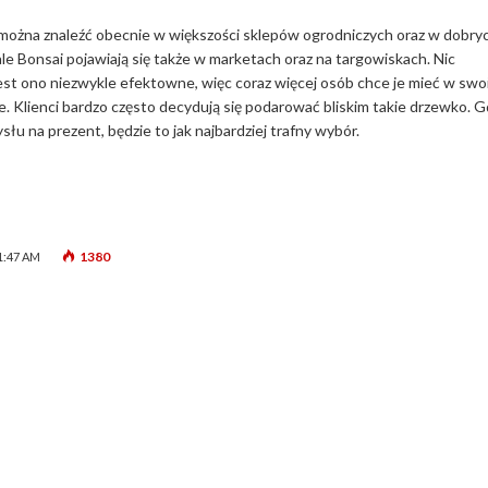
można znaleźć obecnie w większości sklepów ogrodniczych oraz w dobry
ale Bonsai pojawiają się także w marketach oraz na targowiskach. Nic
est ono niezwykle efektowne, więc coraz więcej osób chce je mieć w sw
e. Klienci bardzo często decydują się podarować bliskim takie drzewko. 
słu na prezent, będzie to jak najbardziej trafny wybór.
1380
1:47 AM