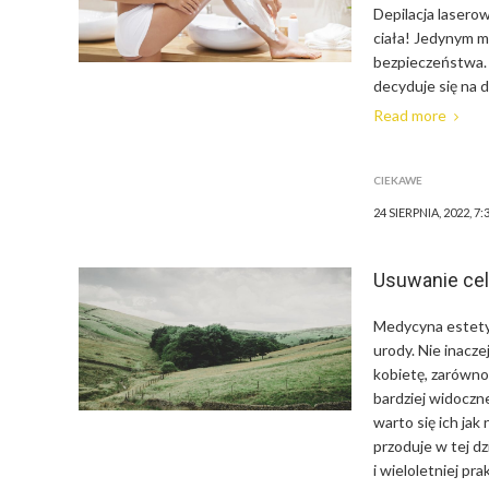
Depilacja lasero
ciała! Jedynym m
bezpieczeństwa.
decyduje się na 
Read more
CIEKAWE
24 SIERPNIA, 2022, 7:
Usuwanie cel
Medycyna estetyc
urody. Nie inacze
kobietę, zarówno 
bardziej widoczn
warto się ich ja
przoduje w tej dzi
i wieloletniej pr