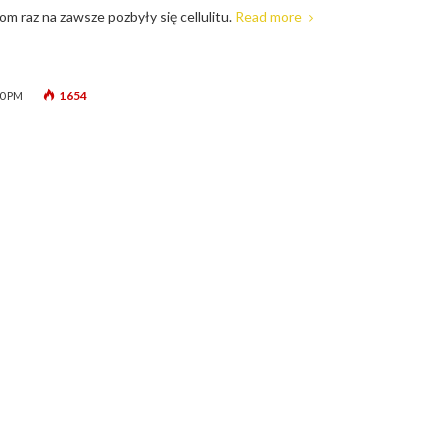
iom raz na zawsze pozbyły się cellulitu.
Read more
1654
10 PM