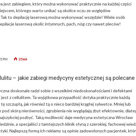
wa jest zabiegiem, który można wykonywać praktycznie na każdej części
iejscem, którego warto unikać są okolice oczu ze względów
 Tak to depilację laserową można wykonywać wszędzie! Wiele osób
depilacje laserową okolic intymnych, pach, nóg czy nawet pleców!
2566
35 PM
lulitu – jakie zabiegi medycyny estetycznej są polecane
zna doskonale radzi sobie z wszelkimi niedoskonałościami i defektami
j jest z cellulitem. Ta wyjątkowa przypadłość dotyka praktycznie każdą
tę szczupłą, jak również tą o nieco bardziej krągłej sylwetce. Mniej lub
e pod skórą nierówności, zgrubienia nie wyglądają zbyt efektownie, dlat
k najszybciej pozbyć. Taką możliwość daje medycyna estetyczna Wrocław
edzinie, a specjaliści z tamtejszych klinik słyną z szerokiej, fachowej wied
aktyki. Najlepszą formą ich reklamy są opinie zadowolonych pacjentek, któ