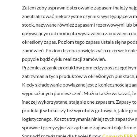
Zatem żeby usprawnić sterowanie zapasami należy na
zneutralizować niekorzystne czynniki występujące w m
stock, nazywane również zapasami rezerwowymi lub b
upływającym od momentu wystawienia zamówienia do ch
określony zapas. Poziom tego zapasu ustala się na pod
zamówień. Poziom trzeba powiększyć o rezerwę koni
popycie bądź cyklu realizacji zamówień.
Przemieszczanie produktów pomiędzy poszczególnymi 
zatrzymania tych produktów w określonych punktach, 
Kiedy składowanie powiązane jest z koniecznością za
wyposażonych pomieszczeń. Można także wskazać, że 
inaczej wykorzystane, stają się one zapasem. Zapasy t
produkcji w toku czy też wyrobów gotowych, jakie gr
logistycznego. Koszt utrzymania niniejszych zapasów 
sprawne i precyzyjne zarządzanie zapasami daje firmi
Sprawdź rozwiązanie dla twojej firmy:
Comarch ERP 