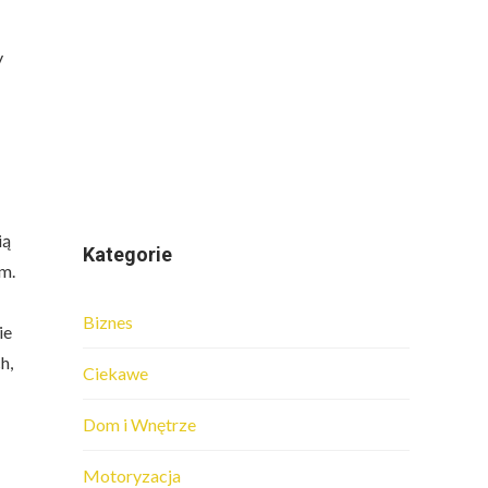
y
ią
Kategorie
m.
Biznes
ie
h,
Ciekawe
Dom i Wnętrze
Motoryzacja