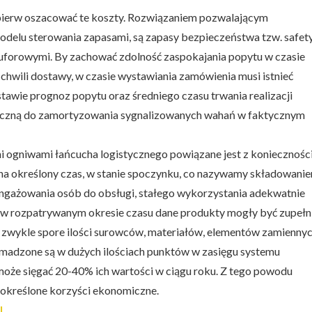
jpierw oszacować te koszty. Rozwiązaniem pozwalającym
odelu sterowania zapasami, są zapasy bezpieczeństwa tzw. safet
uforowymi. By zachować zdolność zaspokajania popytu w czasie
wili dostawy, w czasie wystawiania zamówienia musi istnieć
stawie prognoz popytu oraz średniego czasu trwania realizacji
eczną do zamortyzowania sygnalizowanych wahań w faktycznym
ogniwami łańcucha logistycznego powiązane jest z koniecznośc
na określony czas, w stanie spoczynku, co nazywamy składowanie
angażowania osób do obsługi, stałego wykorzystania adekwatnie
w rozpatrywanym okresie czasu dane produkty mogły być zupełn
o zwykle spore ilości surowców, materiałów, elementów zamiennyc
omadzone są w dużych ilościach punktów w zasięgu systemu
może sięgać 20-40% ich wartości w ciągu roku. Z tego powodu
e określone korzyści ekonomiczne.
XL