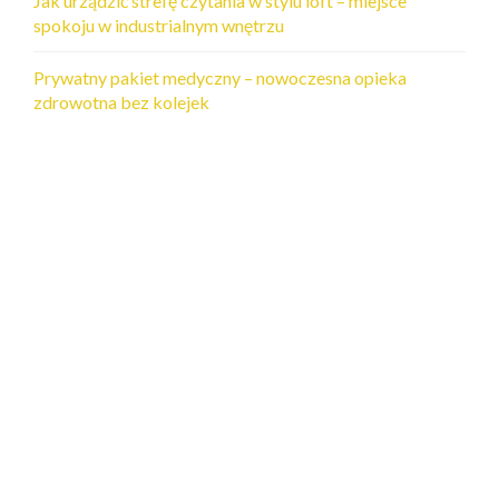
Jak urządzić strefę czytania w stylu loft – miejsce
spokoju w industrialnym wnętrzu
Prywatny pakiet medyczny – nowoczesna opieka
zdrowotna bez kolejek