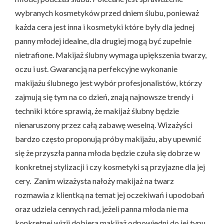
wybranych kosmetyków przed dniem ślubu, ponieważ
każda cera jest inna i kosmetyki które były dla jednej
panny młodej idealne, dla drugiej mogą być zupełnie
nietrafione. Makijaż ślubny wymaga upiększenia twarzy,
oczu i ust. Gwarancją na perfekcyjne wykonanie
makijażu ślubnego jest wybór profesjonalistów, którzy
zajmują się tym na co dzień, znają najnowsze trendy i
techniki które sprawią, że makijaż ślubny będzie
nienaruszony przez całą zabawę weselną. Wizażyści
bardzo często proponują próby makijażu, aby upewnić
się że przyszła panna młoda będzie czuła się dobrze w
konkretnej stylizacji i czy kosmetyki są przyjazne dla jej
cery. Zanim wizażysta nałoży makijaż na twarz
rozmawia z klientką na temat jej oczekiwań i upodobań
oraz udziela cennych rad, jeżeli panna młoda nie ma
konkretnej wizji dobiera makijaż odpowiedni do jej typu