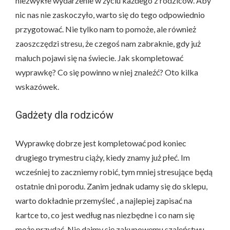
niezwykłe wydarzenie w życiu każdego z rodziców. Aby
nic nas nie zaskoczyło, warto się do tego odpowiednio
przygotować. Nie tylko nam to pomoże, ale również
zaoszczędzi stresu, że czegoś nam zabraknie, gdy już
maluch pojawi się na świecie. Jak skompletować
wyprawkę? Co się powinno w niej znaleźć? Oto kilka
wskazówek.
Gadżety dla rodziców
Wyprawkę dobrze jest kompletować pod koniec
drugiego trymestru ciąży, kiedy znamy już płeć. Im
wcześniej to zaczniemy robić, tym mniej stresujące będą
ostatnie dni porodu. Zanim jednak udamy się do sklepu,
warto dokładnie przemyśleć , a najlepiej zapisać na
kartce to, co jest według nas niezbędne i co nam się
może przydać. Nie dajmy się zakupowemu szaleństwu.