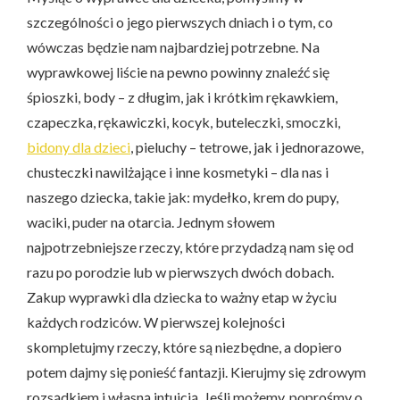
szczególności o jego pierwszych dniach i o tym, co
wówczas będzie nam najbardziej potrzebne. Na
wyprawkowej liście na pewno powinny znaleźć się
śpioszki, body – z długim, jak i krótkim rękawkiem,
czapeczka, rękawiczki, kocyk, buteleczki, smoczki,
bidony dla dzieci
, pieluchy – tetrowe, jak i jednorazowe,
chusteczki nawilżające i inne kosmetyki – dla nas i
naszego dziecka, takie jak: mydełko, krem do pupy,
waciki, puder na otarcia. Jednym słowem
najpotrzebniejsze rzeczy, które przydadzą nam się od
razu po porodzie lub w pierwszych dwóch dobach.
Zakup wyprawki dla dziecka to ważny etap w życiu
każdych rodziców. W pierwszej kolejności
skompletujmy rzeczy, które są niezbędne, a dopiero
potem dajmy się ponieść fantazji. Kierujmy się zdrowym
rozsądkiem i własną intuicją. Jeśli możemy, poprośmy o