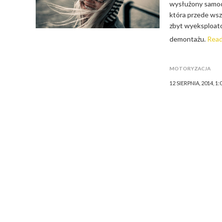
wysłużony samoch
która przede wsz
zbyt wyeksploato
demontażu.
Read
MOTORYZACJA
12 SIERPNIA, 2014, 1: