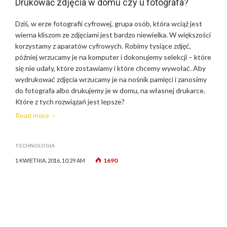
Drukować zdjęcia w domu czy u fotografa?
Dziś, w erze fotografii cyfrowej, grupa osób, która wciąż jest
wierna kliszom ze zdjęciami jest bardzo niewielka. W większości
korzystamy z aparatów cyfrowych. Robimy tysiące zdjęć,
później wrzucamy je na komputer i dokonujemy selekcji – które
się nie udały, które zostawiamy i które chcemy wywołać. Aby
wydrukować zdjęcia wrzucamy je na nośnik pamięci i zanosimy
do fotografa albo drukujemy je w domu, na własnej drukarce.
Które z tych rozwiązań jest lepsze?
Read more
TECHNOLOGIA
1690
1 KWIETNIA, 2016, 10:29 AM