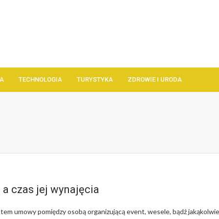
A
TECHNOLOGIA
TURYSTYKA
ZDROWIE I URODA
a czas jej wynajęcia
tem umowy pomiędzy osobą organizującą event, wesele, bądź jakąkolwi