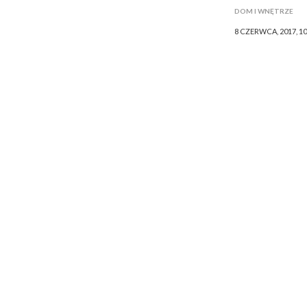
DOM I WNĘTRZE
8 CZERWCA, 2017, 1