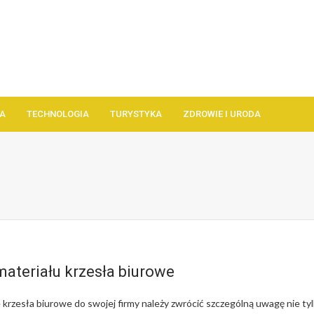
A
TECHNOLOGIA
TURYSTYKA
ZDROWIE I URODA
materiału krzesła biurowe
krzesła biurowe do swojej firmy należy zwrócić szczególną uwagę nie ty