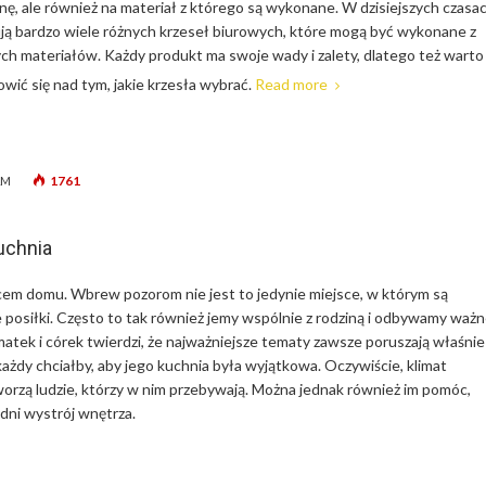
enę, ale również na materiał z którego są wykonane. W dzisiejszych czasa
ją bardzo wiele różnych krzeseł biurowych, które mogą być wykonane z
ch materiałów. Każdy produkt ma swoje wady i zalety, dlatego też warto
wić się nad tym, jakie krzesła wybrać.
Read more
1761
AM
uchnia
cem domu. Wbrew pozorom nie jest to jedynie miejsce, w którym są
osiłki. Często to tak również jemy wspólnie z rodziną i odbywamy waż
atek i córek twierdzi, że najważniejsze tematy zawsze poruszają właśni
każdy chciałby, aby jego kuchnia była wyjątkowa. Oczywiście, klimat
orzą ludzie, którzy w nim przebywają. Można jednak również im pomóc,
ni wystrój wnętrza.