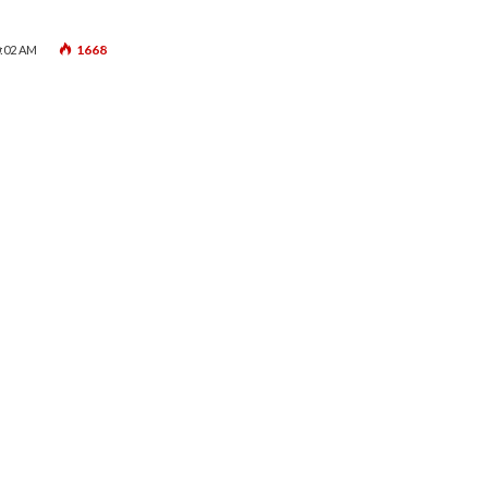
1668
0:02 AM