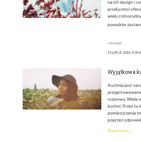
na ich design i c
producenci oferu
wielu różnorodny
poważnie zastano
CIEKAWE
15 LIPCA, 2018, 9:05 
Wyjątkowa k
Kuchnia jest ser
przygotowywane p
rozmowy. Wiele m
kuchni. Przez to 
pomieszczenia tw
poprzez odpowied
Read more